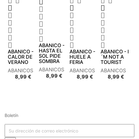






























ABANICO -
HASTA EL
ABANICO -
ABANICO -
ABANICO - I
SOL PIDE
CALOR DE
HUELE A
´M NOT A
SOMBRA
VERANO
FERIA
TOURIST
ABANICOS
ABANICOS
ABANICOS
ABANICOS
Precio
8,99 €
Precio
Precio
Preci
8,99 €
8,99 €
8,99 €
Boletín











