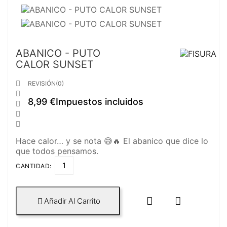
ABANICO - PUTO
CALOR SUNSET

REVISIÓN(0)

8,99 €
Impuestos incluidos



Hace calor… y se nota 😅🔥 El abanico que dice lo
que todos pensamos.
CANTIDAD:


Añadir Al Carrito
