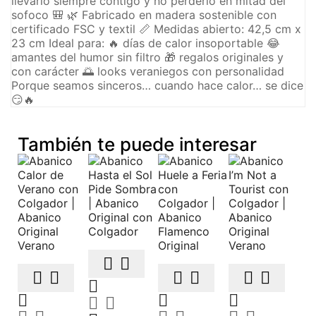
llevarlo siempre contigo y no perderlo en mitad del
sofoco 🎒 🌿 Fabricado en madera sostenible con
certificado FSC y textil 📏 Medidas abierto: 42,5 cm x
23 cm Ideal para: 🔥 días de calor insoportable 😂
amantes del humor sin filtro 🎁 regalos originales y
con carácter 🌅 looks veraniegos con personalidad
Porque seamos sinceros… cuando hace calor… se dice
😏🔥
También te puede interesar













