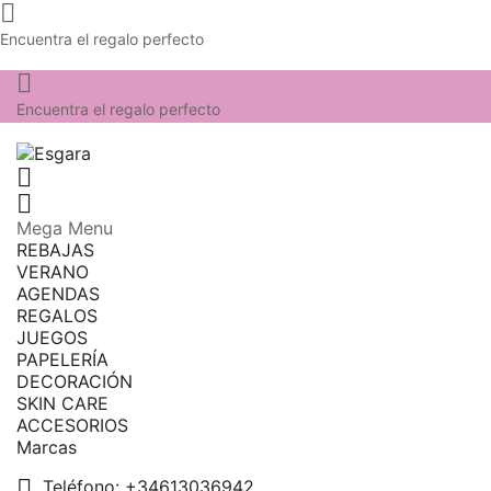

Encuentra el regalo perfecto

Encuentra el regalo perfecto


Mega Menu
REBAJAS
VERANO
AGENDAS
REGALOS
JUEGOS
PAPELERÍA
DECORACIÓN
SKIN CARE
ACCESORIOS
Marcas

Teléfono:
+34613036942