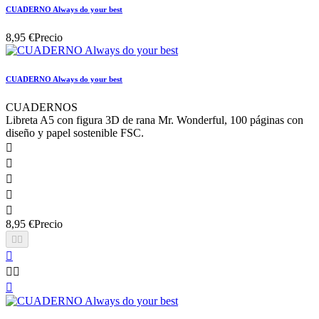
CUADERNO Always do your best
8,95 €
Precio
CUADERNO Always do your best
CUADERNOS
Libreta A5 con figura 3D de rana Mr. Wonderful, 100 páginas con
diseño y papel sostenible FSC.





8,95 €
Precio





