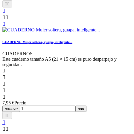






CUADERNO Mujer soltera, guapa, inteligente...
CUADERNOS
Este cuaderno tamaño A5 (21 × 15 cm) es puro desparpajo y
seguridad.





7,95 €
Precio
remove
add




