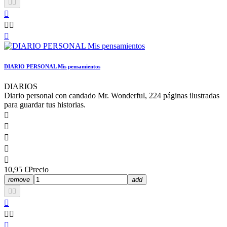






DIARIO PERSONAL Mis pensamientos
DIARIOS
Diario personal con candado Mr. Wonderful, 224 páginas ilustradas
para guardar tus historias.





10,95 €
Precio
remove
add





