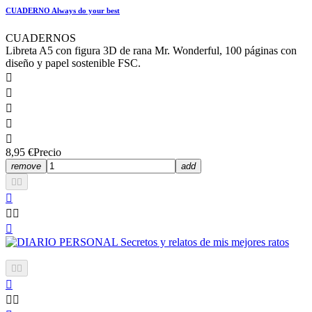
CUADERNO Always do your best
CUADERNOS
Libreta A5 con figura 3D de rana Mr. Wonderful, 100 páginas con
diseño y papel sostenible FSC.





8,95 €
Precio
remove
add










