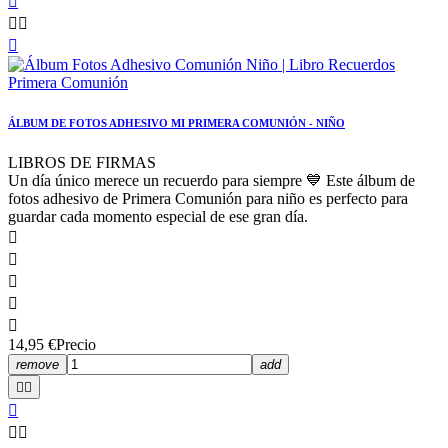




ÁLBUM DE FOTOS ADHESIVO MI PRIMERA COMUNIÓN - NIÑO
LIBROS DE FIRMAS
Un día único merece un recuerdo para siempre 💙 Este álbum de
fotos adhesivo de Primera Comunión para niño es perfecto para
guardar cada momento especial de ese gran día.





14,95 €
Precio
remove
add




