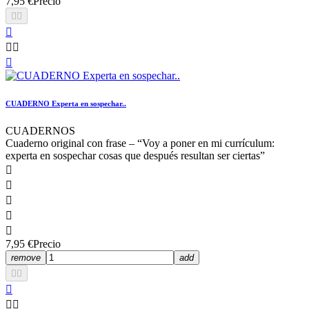
7,95 €
Precio






CUADERNO Experta en sospechar..
CUADERNOS
Cuaderno original con frase – “Voy a poner en mi currículum:
experta en sospechar cosas que después resultan ser ciertas”





7,95 €
Precio
remove
add




