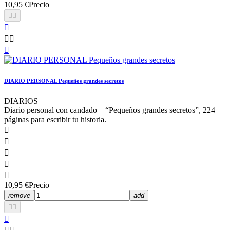
10,95 €
Precio






DIARIO PERSONAL Pequeños grandes secretos
DIARIOS
Diario personal con candado – “Pequeños grandes secretos”, 224
páginas para escribir tu historia.





10,95 €
Precio
remove
add


