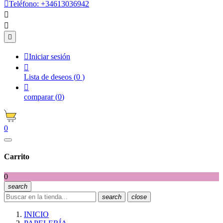

Teléfono:
+34613036942




Iniciar sesión

Lista de deseos
(
0
)

comparar
(
0
)
0
Carrito
0
search
search
close
INICIO