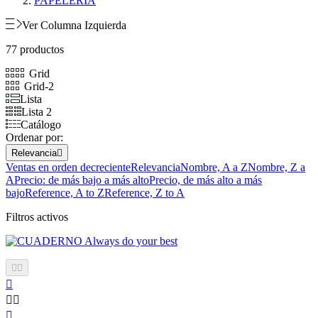
PAPELERÍA
Ver Columna Izquierda
77 productos
Grid
Grid-2
Lista
Lista 2
Catálogo
Ordenar por:
Relevancia

Ventas en orden decreciente
Relevancia
Nombre, A a Z
Nombre, Z a
A
Precio: de más bajo a más alto
Precio, de más alto a más
bajo
Reference, A to Z
Reference, Z to A
Filtros activos





