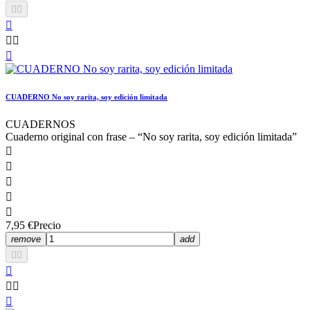






CUADERNO No soy rarita, soy edición limitada
CUADERNOS
Cuaderno original con frase – “No soy rarita, soy edición limitada”





7,95 €
Precio
remove
add





