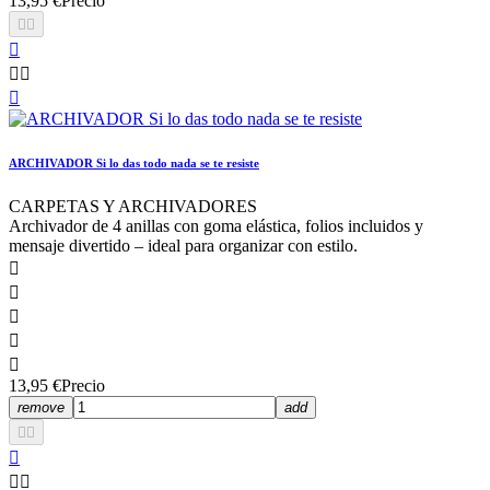
13,95 €
Precio






ARCHIVADOR Si lo das todo nada se te resiste
CARPETAS Y ARCHIVADORES
Archivador de 4 anillas con goma elástica, folios incluidos y
mensaje divertido – ideal para organizar con estilo.





13,95 €
Precio
remove
add




