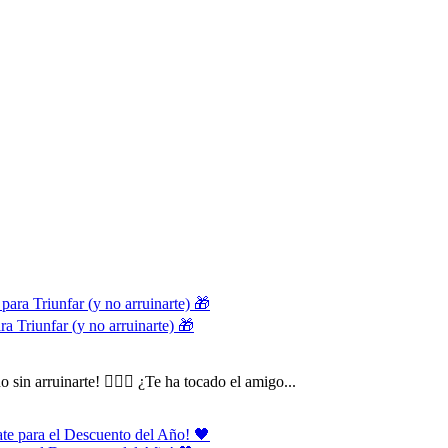
ra Triunfar (y no arruinarte) 🎁
in arruinarte! 🕵️‍♂️🎁 ¿Te ha tocado el amigo...