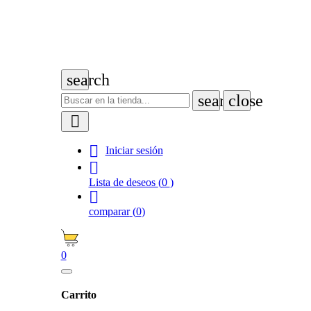
search
search
close


Iniciar sesión

Lista de deseos
(
0
)

comparar
(
0
)
0
Carrito