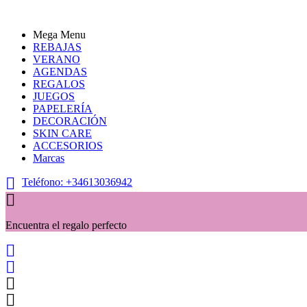
Mega Menu
REBAJAS
VERANO
AGENDAS
REGALOS
JUEGOS
PAPELERÍA
DECORACIÓN
SKIN CARE
ACCESORIOS
Marcas

Teléfono:
+34613036942

Encuentra el regalo perfecto



