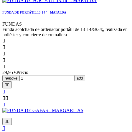
FUNDA DE PORTÁTIL 13-14" - MAFALDA
FUNDAS
Funda acolchada de ordenador portátil de 13-14&#34;, realizada en
poliéster y con cierre de cremallera.





29,95 €
Precio
remove
add








