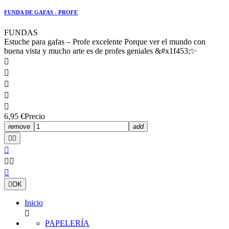
FUNDA DE GAFAS - PROFE
FUNDAS
Estuche para gafas – Profe excelente Porque ver el mundo con
buena vista y mucho arte es de profes geniales &#x1f453;✨





6,95 €
Precio
remove
add







OK
Inicio

PAPELERÍA