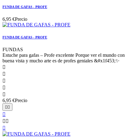
FUNDA DE GAFAS - PROFE
6,95 €
Precio
FUNDA DE GAFAS - PROFE
FUNDAS
Estuche para gafas – Profe excelente Porque ver el mundo con
buena vista y mucho arte es de profes geniales &#x1f453;✨





6,95 €
Precio





