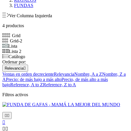
REGALOS
FUNDAS
Ver Columna Izquierda
4 productos
Grid
Grid-2
Lista
Lista 2
Catálogo
Ordenar por:
Relevancia

Ventas en orden decreciente
Relevancia
Nombre, A a Z
Nombre, Z a
A
Precio: de más bajo a más alto
Precio, de más alto a más
bajo
Reference, A to Z
Reference, Z to A
Filtros activos




