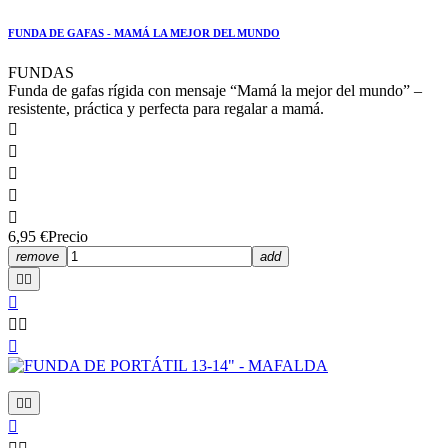
FUNDA DE GAFAS - MAMÁ LA MEJOR DEL MUNDO
FUNDAS
Funda de gafas rígida con mensaje “Mamá la mejor del mundo” –
resistente, práctica y perfecta para regalar a mamá.





6,95 €
Precio
remove
add








