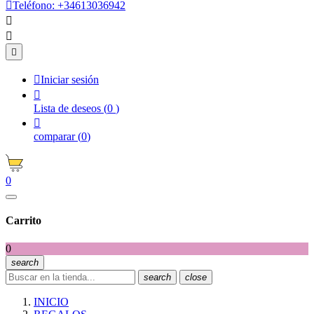

Teléfono:
+34613036942




Iniciar sesión

Lista de deseos
(
0
)

comparar
(
0
)
0
Carrito
0
search
search
close
INICIO