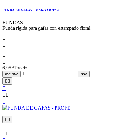
FUNDA DE GAFAS - MARGARITAS
FUNDAS
Funda rígida para gafas con estampado floral.





6,95 €
Precio
remove
add










