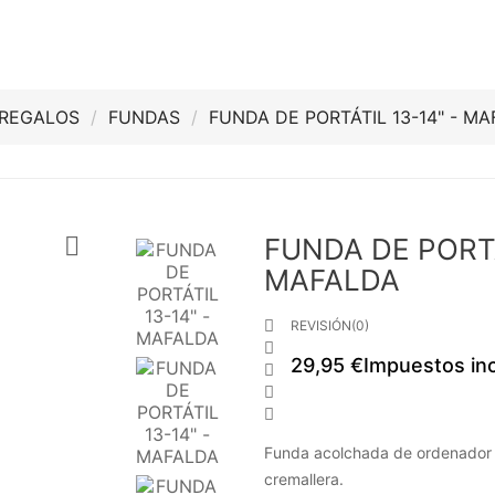
REGALOS
FUNDAS
FUNDA DE PORTÁTIL 13-14" - M

FUNDA DE PORTÁ
MAFALDA

REVISIÓN(0)

29,95 €
Impuestos inc



Funda acolchada de ordenador po
cremallera.