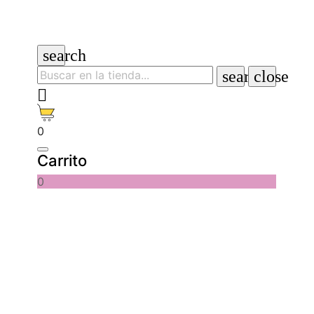
search
search
close

0
Carrito
0