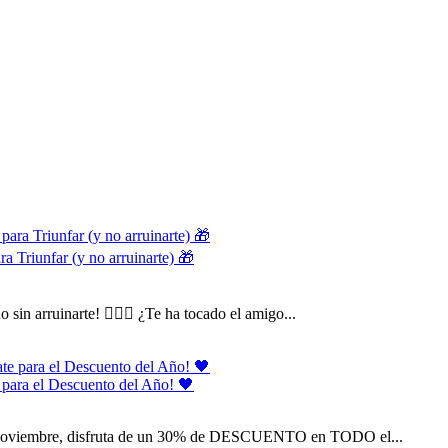
ra Triunfar (y no arruinarte) 🎁
in arruinarte! 🕵️‍♂️🎁 ¿Te ha tocado el amigo...
e para el Descuento del Año! 🖤
 de noviembre, disfruta de un 30% de DESCUENTO en TODO el...