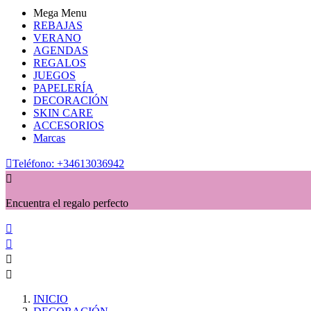
Mega Menu
REBAJAS
VERANO
AGENDAS
REGALOS
JUEGOS
PAPELERÍA
DECORACIÓN
SKIN CARE
ACCESORIOS
Marcas

Teléfono:
+34613036942

Encuentra el regalo perfecto




INICIO