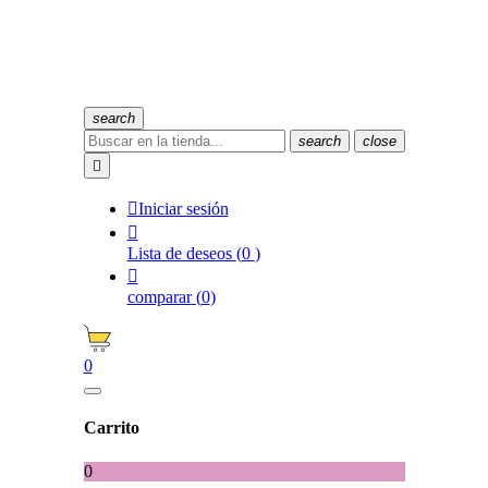
search
search
close


Iniciar sesión

Lista de deseos
(
0
)

comparar
(
0
)
0
Carrito
0