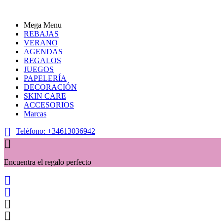
Mega Menu
REBAJAS
VERANO
AGENDAS
REGALOS
JUEGOS
PAPELERÍA
DECORACIÓN
SKIN CARE
ACCESORIOS
Marcas

Teléfono:
+34613036942

Encuentra el regalo perfecto



