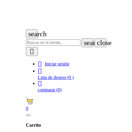
search
search
close


Iniciar sesión

Lista de deseos
(
0
)

comparar
(
0
)
0
Carrito