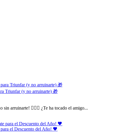
ra Triunfar (y no arruinarte) 🎁
in arruinarte! 🕵️‍♂️🎁 ¿Te ha tocado el amigo...
e para el Descuento del Año! 🖤