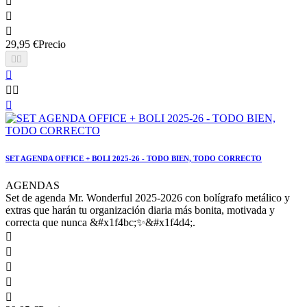



29,95 €
Precio






SET AGENDA OFFICE + BOLI 2025-26 - TODO BIEN, TODO CORRECTO
AGENDAS
Set de agenda Mr. Wonderful 2025-2026 con bolígrafo metálico y
extras que harán tu organización diaria más bonita, motivada y
correcta que nunca &#x1f4bc;✨&#x1f4d4;.




