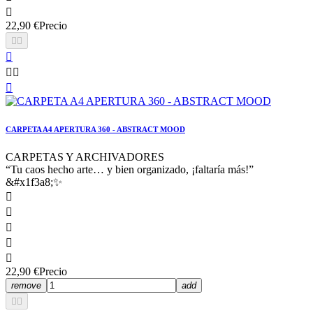

22,90 €
Precio






CARPETA A4 APERTURA 360 - ABSTRACT MOOD
CARPETAS Y ARCHIVADORES
“Tu caos hecho arte… y bien organizado, ¡faltaría más!”
&#x1f3a8;✨





22,90 €
Precio
remove
add

