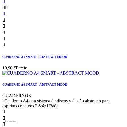









CUADERNO A4 SMART - ABSTRACT MOOD
19,90 €
Precio
CUADERNO A4 SMART - ABSTRACT MOOD
CUADERNOS
“Cuaderno A4 con sistema de discos y diseño abstracto para
espíritus creativos.” &#x1f3a8;


Cookies
