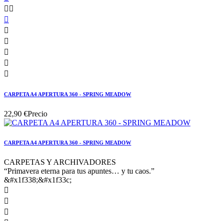








CARPETA A4 APERTURA 360 - SPRING MEADOW
22,90 €
Precio
CARPETA A4 APERTURA 360 - SPRING MEADOW
CARPETAS Y ARCHIVADORES
“Primavera eterna para tus apuntes… y tu caos.”
&#x1f338;&#x1f33c;


