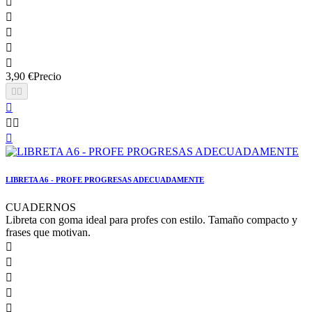





3,90 €
Precio






LIBRETA A6 - PROFE PROGRESAS ADECUADAMENTE
CUADERNOS
Libreta con goma ideal para profes con estilo. Tamaño compacto y
frases que motivan.




