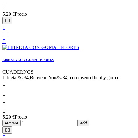


5,20 €
Precio






LIBRETA CON GOMA - FLORES
CUADERNOS
Libreta &#34;Belive in You&#34; con diseño floral y goma.





5,20 €
Precio
remove
add


