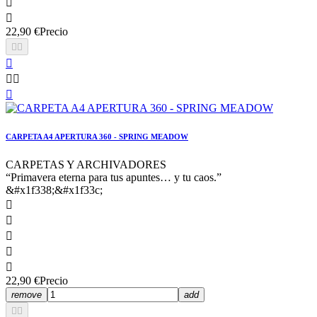


22,90 €
Precio






CARPETA A4 APERTURA 360 - SPRING MEADOW
CARPETAS Y ARCHIVADORES
“Primavera eterna para tus apuntes… y tu caos.”
&#x1f338;&#x1f33c;





22,90 €
Precio
remove
add

