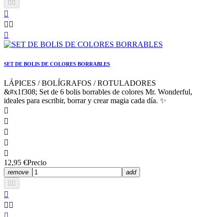






SET DE BOLIS DE COLORES BORRABLES
LÁPICES / BOLÍGRAFOS / ROTULADORES
&#x1f308; Set de 6 bolis borrables de colores Mr. Wonderful,
ideales para escribir, borrar y crear magia cada día. ✨





12,95 €
Precio
remove
add





