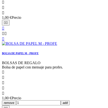



1,00 €
Precio






BOLSA DE PAPEL M - PROFE
BOLSAS DE REGALO
Bolsa de papel con mensaje para profes.





1,00 €
Precio
remove
add