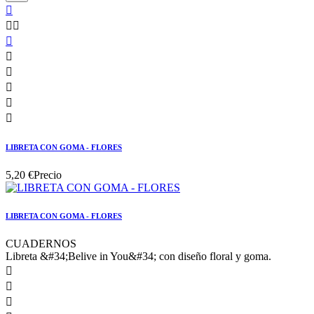









LIBRETA CON GOMA - FLORES
5,20 €
Precio
LIBRETA CON GOMA - FLORES
CUADERNOS
Libreta &#34;Belive in You&#34; con diseño floral y goma.


