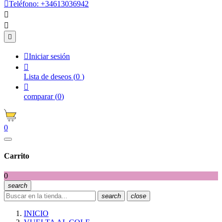

Teléfono:
+34613036942




Iniciar sesión

Lista de deseos
(
0
)

comparar
(
0
)
0
Carrito
0
search
search
close
INICIO