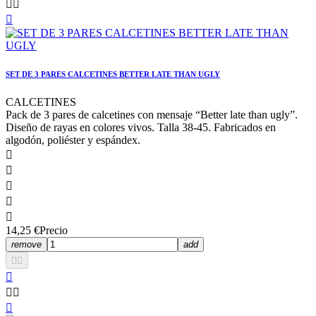



SET DE 3 PARES CALCETINES BETTER LATE THAN UGLY
CALCETINES
Pack de 3 pares de calcetines con mensaje “Better late than ugly”.
Diseño de rayas en colores vivos. Talla 38-45. Fabricados en
algodón, poliéster y espándex.





14,25 €
Precio
remove
add





