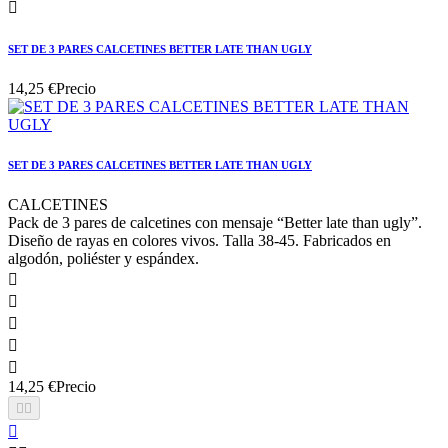

SET DE 3 PARES CALCETINES BETTER LATE THAN UGLY
14,25 €
Precio
SET DE 3 PARES CALCETINES BETTER LATE THAN UGLY
CALCETINES
Pack de 3 pares de calcetines con mensaje “Better late than ugly”.
Diseño de rayas en colores vivos. Talla 38-45. Fabricados en
algodón, poliéster y espándex.





14,25 €
Precio


