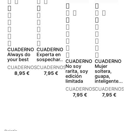
































CUADERNO
CUADERNO
Always do
Experta en


your best
sospechar..
CUADERNO
CUADERNO
No soy
Mujer
CUADERNOS
CUADERNOS
rarita, soy
soltera,
Precio
Precio
8,95 €
7,95 €
edición
guapa,
limitada
inteligente...
CUADERNOS
CUADERNOS
Precio
Precio
7,95 €
7,95 €