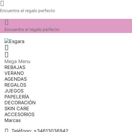

Encuentra el regalo perfecto

Encuentra el regalo perfecto


Mega Menu
REBAJAS
VERANO
AGENDAS
REGALOS
JUEGOS
PAPELERÍA
DECORACIÓN
SKIN CARE
ACCESORIOS
Marcas

Teléfono:
+34613036942