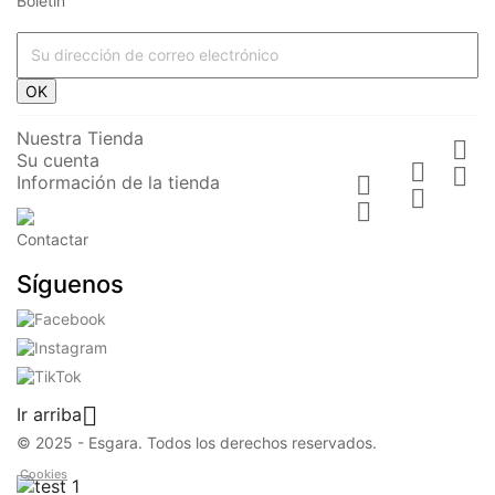
Boletín




















OK








Nuestra Tienda

Su cuenta






Información de la tienda











Contactar




CUADERNO
LIBRETA A6 -
LIBRETA
CUADERNO
Síguenos
Te voy a
PROFE
CON GOMA
A4 SMART -
regalar una
PROGRESAS
- FLORES
MYSTIC
lámpara
ADECUADAMENTE
LOVE
CUADERNOS
mágica...
CUADERNOS
CUADERNOS
Precio
5,20 €
CUADERNOS
Precio
Preci
3,90 €
19,90 €
Precio
7,95 €

Ir arriba
© 2025 - Esgara. Todos los derechos reservados.
Cookies