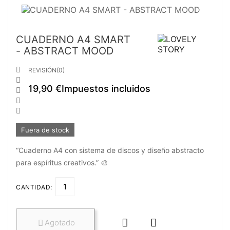
CUADERNO A4 SMART
- ABSTRACT MOOD

REVISIÓN(0)

19,90 €
Impuestos incluidos



Fuera de stock
“Cuaderno A4 con sistema de discos y diseño abstracto
para espíritus creativos.” 🎨
CANTIDAD:


Agotado
