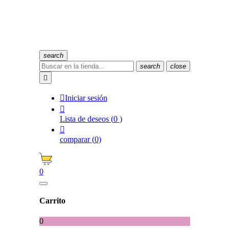
search
search
close


Iniciar sesión

Lista de deseos
(
0
)

comparar
(
0
)
0
Carrito
0