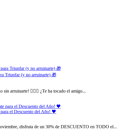
ra Triunfar (y no arruinarte) 🎁
in arruinarte! 🕵️‍♂️🎁 ¿Te ha tocado el amigo...
e para el Descuento del Año! 🖤
 de noviembre, disfruta de un 30% de DESCUENTO en TODO el...