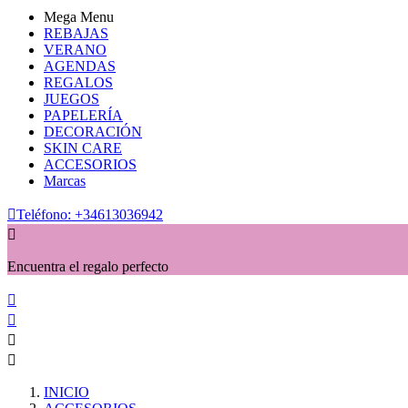
Mega Menu
REBAJAS
VERANO
AGENDAS
REGALOS
JUEGOS
PAPELERÍA
DECORACIÓN
SKIN CARE
ACCESORIOS
Marcas

Teléfono:
+34613036942

Encuentra el regalo perfecto




INICIO