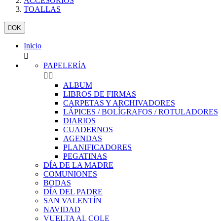
ACCESORIOS
TOALLAS

OK
Inicio

PAPELERÍA


ALBUM
LIBROS DE FIRMAS
CARPETAS Y ARCHIVADORES
LÁPICES / BOLÍGRAFOS / ROTULADORES
DIARIOS
CUADERNOS
AGENDAS
PLANIFICADORES
PEGATINAS
DÍA DE LA MADRE
COMUNIONES
BODAS
DÍA DEL PADRE
SAN VALENTÍN
NAVIDAD
VUELTA AL COLE