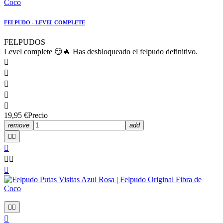
FELPUDO - LEVEL COMPLETE
FELPUDOS
Level complete 😏🔥 Has desbloqueado el felpudo definitivo.





19,95 €
Precio
remove
add








