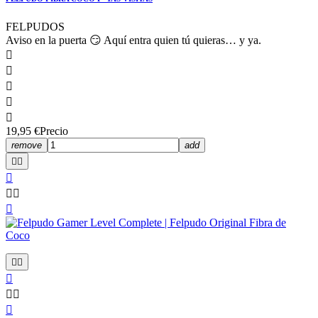
FELPUDOS
Aviso en la puerta 😏 Aquí entra quien tú quieras… y ya.





19,95 €
Precio
remove
add











