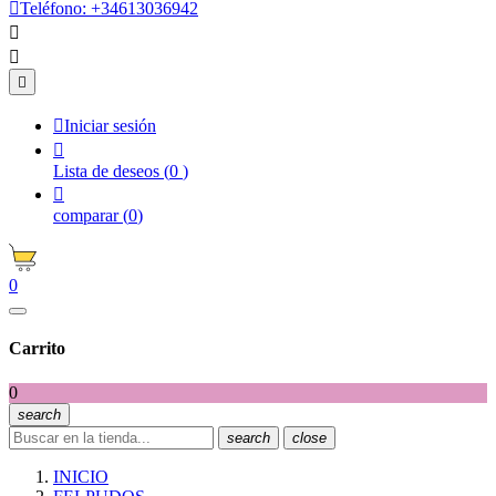

Teléfono:
+34613036942




Iniciar sesión

Lista de deseos
(
0
)

comparar
(
0
)
0
Carrito
0
search
search
close
INICIO