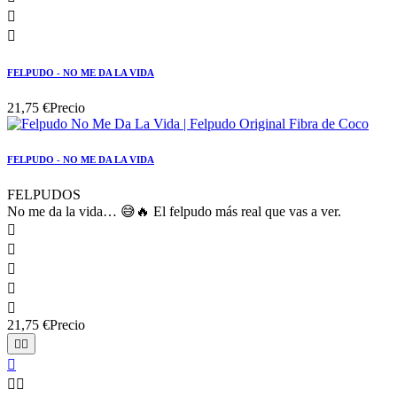


FELPUDO - NO ME DA LA VIDA
21,75 €
Precio
FELPUDO - NO ME DA LA VIDA
FELPUDOS
No me da la vida… 😅🔥 El felpudo más real que vas a ver.





21,75 €
Precio




