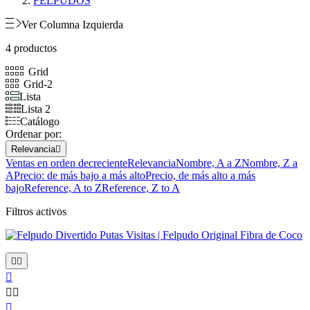
FELPUDOS
Ver Columna Izquierda
4 productos
Grid
Grid-2
Lista
Lista 2
Catálogo
Ordenar por:
Relevancia

Ventas en orden decreciente
Relevancia
Nombre, A a Z
Nombre, Z a
A
Precio: de más bajo a más alto
Precio, de más alto a más
bajo
Reference, A to Z
Reference, Z to A
Filtros activos





