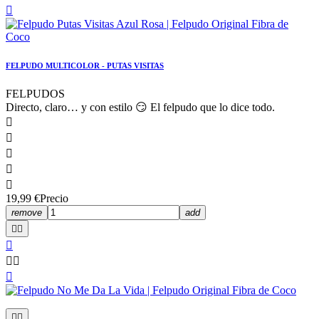

FELPUDO MULTICOLOR - PUTAS VISITAS
FELPUDOS
Directo, claro… y con estilo 😏 El felpudo que lo dice todo.





19,99 €
Precio
remove
add







