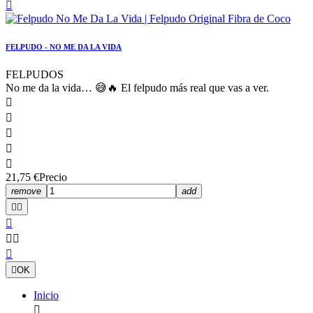

FELPUDO - NO ME DA LA VIDA
FELPUDOS
No me da la vida… 😅🔥 El felpudo más real que vas a ver.





21,75 €
Precio
remove
add







OK
Inicio
