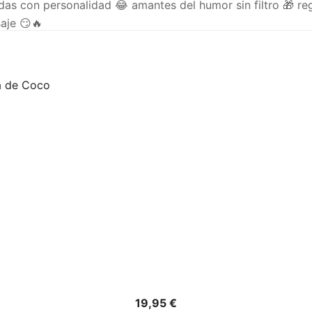
adas con personalidad 😂 amantes del humor sin filtro 🎁 reg
aje 😏🔥
Precio
19,95 €