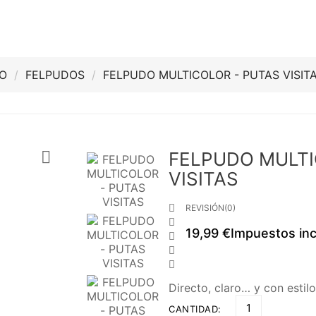
IO
FELPUDOS
FELPUDO MULTICOLOR - PUTAS VISIT

FELPUDO MULTI
VISITAS

REVISIÓN(0)

19,99 €
Impuestos inc



Directo, claro… y con estilo
CANTIDAD: