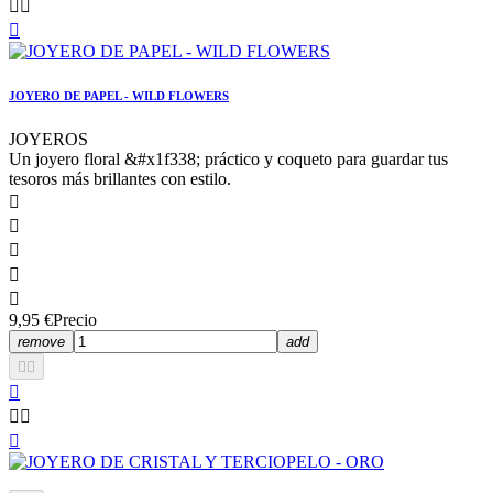



JOYERO DE PAPEL - WILD FLOWERS
JOYEROS
Un joyero floral &#x1f338; práctico y coqueto para guardar tus
tesoros más brillantes con estilo.





9,95 €
Precio
remove
add





