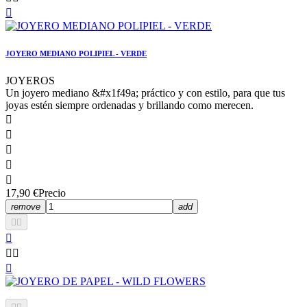

JOYERO MEDIANO POLIPIEL - VERDE
JOYEROS
Un joyero mediano &#x1f49a; práctico y con estilo, para que tus
joyas estén siempre ordenadas y brillando como merecen.





17,90 €
Precio
remove
add





