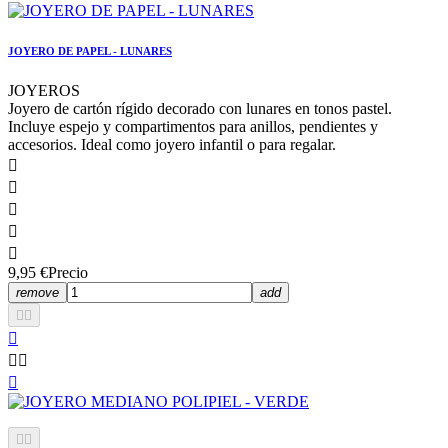
JOYERO DE PAPEL - LUNARES
JOYEROS
Joyero de cartón rígido decorado con lunares en tonos pastel.
Incluye espejo y compartimentos para anillos, pendientes y
accesorios. Ideal como joyero infantil o para regalar.





9,95 €
Precio
remove
add







