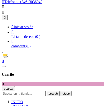

Teléfono:
+34613036942




Iniciar sesión

Lista de deseos
(
0
)

comparar
(
0
)
0
Carrito
0
search
search
close
INICIO