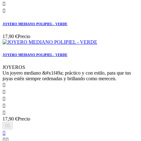


JOYERO MEDIANO POLIPIEL - VERDE
17,90 €
Precio
JOYERO MEDIANO POLIPIEL - VERDE
JOYEROS
Un joyero mediano &#x1f49a; práctico y con estilo, para que tus
joyas estén siempre ordenadas y brillando como merecen.





17,90 €
Precio




