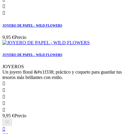


JOYERO DE PAPEL - WILD FLOWERS
9,95 €
Precio
JOYERO DE PAPEL - WILD FLOWERS
JOYEROS
Un joyero floral &#x1f338; práctico y coqueto para guardar tus
tesoros más brillantes con estilo.





9,95 €
Precio


