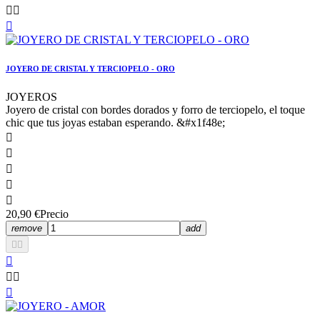



JOYERO DE CRISTAL Y TERCIOPELO - ORO
JOYEROS
Joyero de cristal con bordes dorados y forro de terciopelo, el toque
chic que tus joyas estaban esperando. &#x1f48e;





20,90 €
Precio
remove
add





