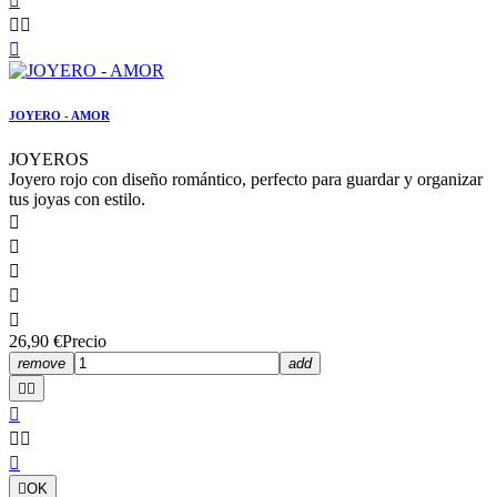




JOYERO - AMOR
JOYEROS
Joyero rojo con diseño romántico, perfecto para guardar y organizar
tus joyas con estilo.





26,90 €
Precio
remove
add







OK