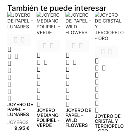
También te puede interesar











































JOYERO DE
PAPEL -

JOYERO
JOYERO DE
LUNARES
MEDIANO
PAPEL -
JOYERO DE
POLIPIEL -
WILD
CRISTAL Y
JOYEROS
VERDE
FLOWERS
TERCIOPELO
Precio
9,95 €