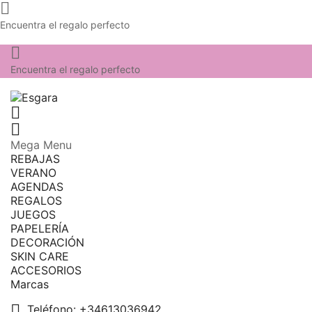

Encuentra el regalo perfecto

Encuentra el regalo perfecto


Mega Menu
REBAJAS
VERANO
AGENDAS
REGALOS
JUEGOS
PAPELERÍA
DECORACIÓN
SKIN CARE
ACCESORIOS
Marcas

Teléfono:
+34613036942