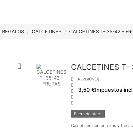
REGALOS
CALCETINES
CALCETINES T- 35-42 - F

CALCETINES T- 

REVISIÓN(0)

3,50 €
Impuestos incl



Fuera de stock
Calcetines con cerezas y fresas 