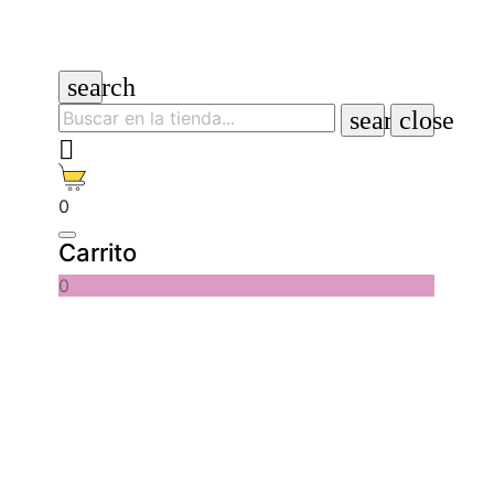
search
search
close

0
Carrito
0