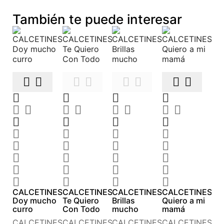
También te puede interesar












































CALCETINES
CALCETINES
CALCETINES
CALCETINES
Doy mucho
Te Quiero
Brillas
Quiero a mi
curro
Con Todo
mucho
mamá
CALCETINES
CALCETINES
CALCETINES
CALCETINES