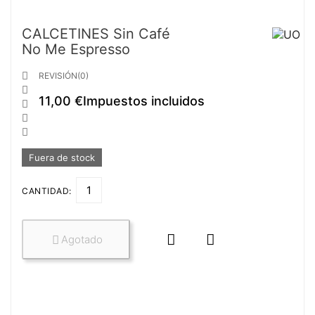
CALCETINES Sin Café
No Me Espresso

REVISIÓN(0)

11,00 €
Impuestos incluidos



Fuera de stock
CANTIDAD:


Agotado
