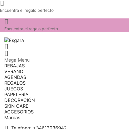

Encuentra el regalo perfecto

Encuentra el regalo perfecto


Mega Menu
REBAJAS
VERANO
AGENDAS
REGALOS
JUEGOS
PAPELERÍA
DECORACIÓN
SKIN CARE
ACCESORIOS
Marcas

Teléfono:
+34613036942