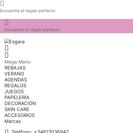

Encuentra el regalo perfecto

Encuentra el regalo perfecto


Mega Menu
REBAJAS
VERANO
AGENDAS
REGALOS
JUEGOS
PAPELERÍA
DECORACIÓN
SKIN CARE
ACCESORIOS
Marcas

Teléfono:
+34613036942