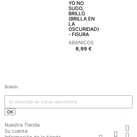
YO NO
SUDO,
BRILLO
(BRILLA EN
LA
OSCURIDAD)
- FISURA
ABANICOS
Precio
8,99 €
Boletín




















OK








Nuestra Tienda

Su cuenta






Información de la tienda