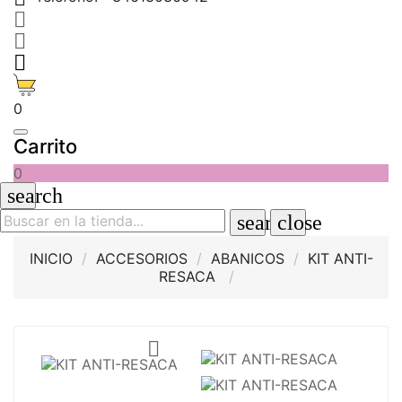



0
Carrito
0
search
search
close
INICIO
ACCESORIOS
ABANICOS
KIT ANTI-
RESACA
