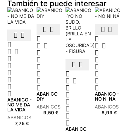
También te puede interesar







































ABANICO
ABANICO -

DIY
NO NI NÁ
ABANICO -

NO ME DA
ABANICOS
ABANICOS

LA VIDA
Precio
Preci
9,50 €
8,99 €

ABANICOS

Precio
7,75 €
ABANICO -