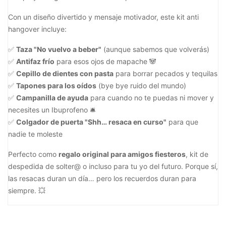
Con un diseño divertido y mensaje motivador, este kit anti
hangover incluye:
✅
Taza "No vuelvo a beber"
(aunque sabemos que volverás)
✅
Antifaz frío
para esos ojos de mapache 🐼
✅
Cepillo de dientes con pasta
para borrar pecados y tequilas
✅
Tapones para los oídos
(bye bye ruido del mundo)
✅
Campanilla de ayuda
para cuando no te puedas ni mover y
necesites un Ibuprofeno 🛎️
✅
Colgador de puerta "Shh… resaca en curso"
para que
nadie te moleste
Perfecto como
regalo original para amigos fiesteros
, kit de
despedida de solter@ o incluso para tu yo del futuro. Porque sí,
las resacas duran un día… pero los recuerdos duran para
siempre. 💥