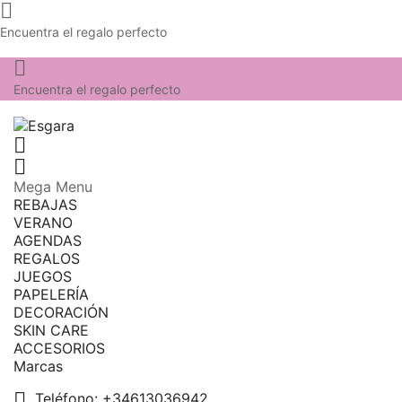

Encuentra el regalo perfecto

Encuentra el regalo perfecto


Mega Menu
REBAJAS
VERANO
AGENDAS
REGALOS
JUEGOS
PAPELERÍA
DECORACIÓN
SKIN CARE
ACCESORIOS
Marcas

Teléfono:
+34613036942