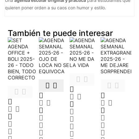
Una
agenda escolar original y práctica
para estudiantes que
quieren poner orden a su caos con humor y estilo.
También te puede interesar




































