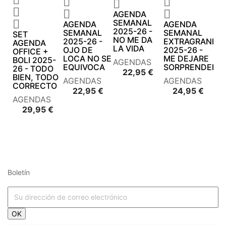






AGENDA

SEMANAL
AGENDA
AGENDA
2025-26 -
SEMANAL
SEMANAL
SET
NO ME DA
2025-26 -
EXTRAGRANDE
AGENDA
LA VIDA
OJO DE
2025-26 -
OFFICE +
LOCA NO SE
ME DEJARE
BOLI 2025-
AGENDAS
EQUIVOCA
SORPRENDER
26 - TODO
Precio
22,95 €
BIEN, TODO
AGENDAS
AGENDAS
CORRECTO
Precio
Preci
22,95 €
24,95 €
AGENDAS
Precio
29,95 €
Boletín




















OK



