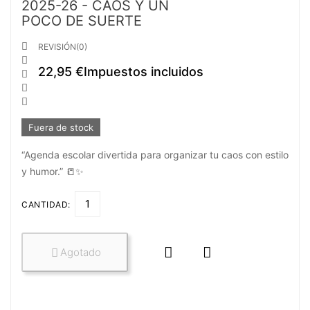
2025-26 - CAOS Y UN
POCO DE SUERTE

REVISIÓN(0)

22,95 €
Impuestos incluidos



Fuera de stock
“Agenda escolar divertida para organizar tu caos con estilo
y humor.” 📒✨
CANTIDAD:


Agotado
