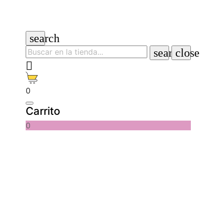
search
search
close

0
Carrito
0