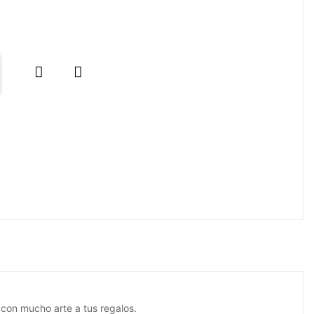


y con mucho arte a tus regalos.