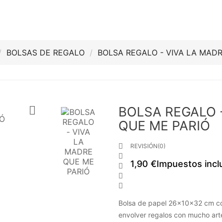
BOLSAS DE REGALO
BOLSA REGALO - VIVA LA MAD

BOLSA REGALO 
QUE ME PARIÓ

REVISIÓN(0)

1,90 €
Impuestos incl



Bolsa de papel 26x10x32 cm con
envolver regalos con mucho arte