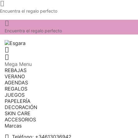

Encuentra el regalo perfecto

Encuentra el regalo perfecto


Mega Menu
REBAJAS
VERANO
AGENDAS
REGALOS
JUEGOS
PAPELERÍA
DECORACIÓN
SKIN CARE
ACCESORIOS
Marcas

Teléfono:
+34613036942