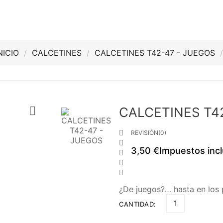
NICIO
CALCETINES
CALCETINES T42-47 - JUEGOS

CALCETINES T4

REVISIÓN(0)

3,50 €
Impuestos incl



¿De juegos?… hasta en los p
CANTIDAD: