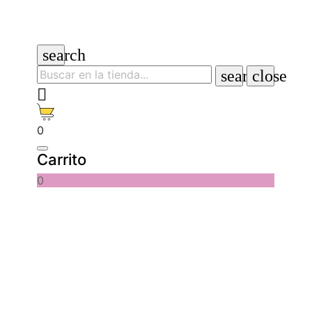
search
search
close

0
Carrito
0