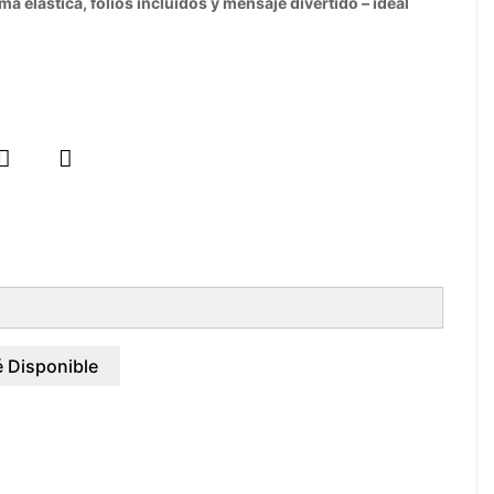
a elástica, folios incluidos y mensaje divertido – ideal


 Disponible