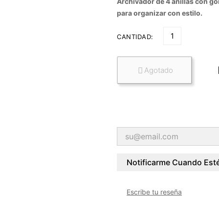
Archivador de 4 anillas con gom
para organizar con estilo.
CANTIDAD:
Agotado

Notificarme Cuando Esté
Escribe tu reseña