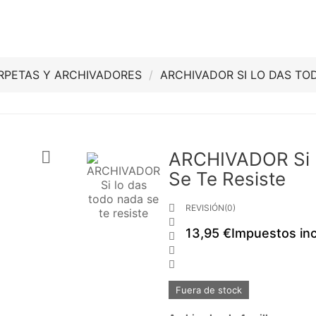
RPETAS Y ARCHIVADORES
ARCHIVADOR SI LO DAS TO

ARCHIVADOR Si 
Se Te Resiste

REVISIÓN(0)

13,95 €
Impuestos inc



Fuera de stock