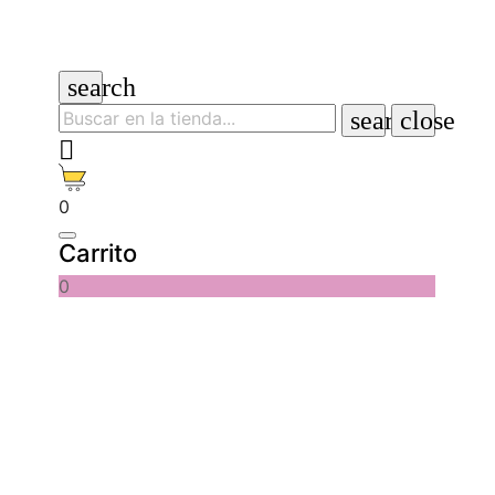
search
search
close

0
Carrito
0