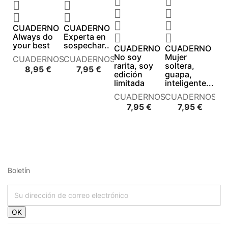










CUADERNO
CUADERNO
Always do
Experta en


your best
sospechar..
CUADERNO
CUADERNO
No soy
Mujer
CUADERNOS
CUADERNOS
rarita, soy
soltera,
Precio
Precio
8,95 €
7,95 €
edición
guapa,
limitada
inteligente...
CUADERNOS
CUADERNOS
Precio
Precio
7,95 €
7,95 €
Boletín




















OK



