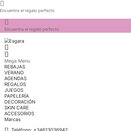

Encuentra el regalo perfecto

Encuentra el regalo perfecto


Mega Menu
REBAJAS
VERANO
AGENDAS
REGALOS
JUEGOS
PAPELERÍA
DECORACIÓN
SKIN CARE
ACCESORIOS
Marcas

Teléfono:
+34613036942