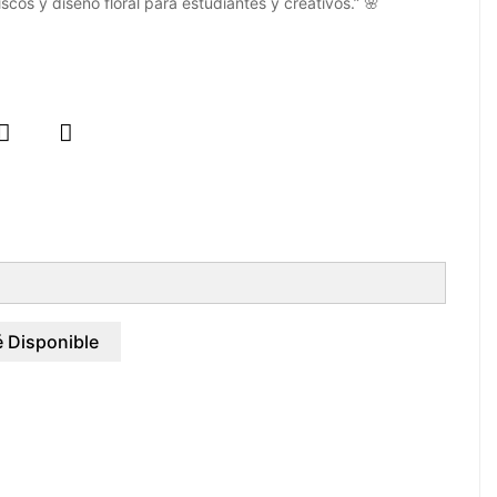
cos y diseño floral para estudiantes y creativos.” 🌸


 Disponible