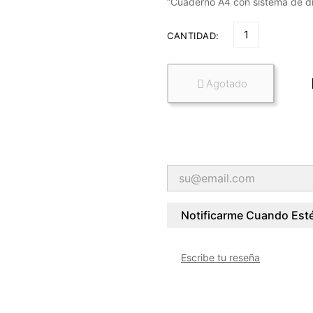
“Cuaderno A4 con sistema de dis
CANTIDAD:
Agotado

Notificarme Cuando Esté
Escribe tu reseña