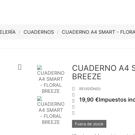
ELERÍA
CUADERNOS
CUADERNO A4 SMART - FLOR

CUADERNO A4 S
BREEZE

REVISIÓN(0)

19,90 €
Impuestos inc



Fuera de stock