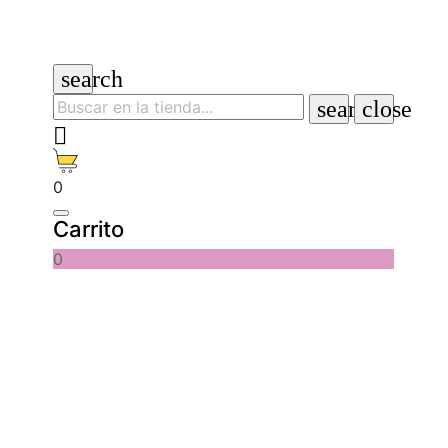
search
search
close

0
Carrito
0