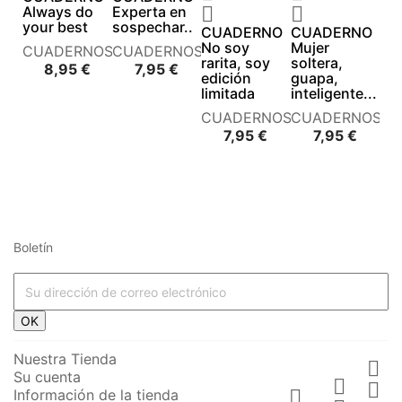
Always do
Experta en


your best
sospechar..
CUADERNO
CUADERNO
No soy
Mujer
CUADERNOS
CUADERNOS
rarita, soy
soltera,
Precio
Precio
8,95 €
7,95 €
edición
guapa,
limitada
inteligente...
CUADERNOS
CUADERNOS
Precio
Precio
7,95 €
7,95 €
Boletín




















OK








Nuestra Tienda

Su cuenta






Información de la tienda
