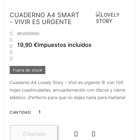
CUADERNO A4 SMART
- VIVIR ES URGENTE

REVISIÓN(0)

19,90 €
Impuestos incluidos



Fuera de stock
Cuaderno A4 Lovely Story –
Vivir es urgente
🌸 con 100
hojas cuadriculadas, encuadernación con discos y cierre
elástico. ¡Perfecto para que no dejes nada para mañana!
CANTIDAD:


Agotado
