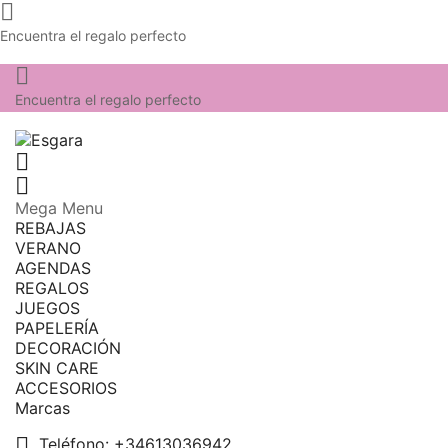

Encuentra el regalo perfecto

Encuentra el regalo perfecto


Mega Menu
REBAJAS
VERANO
AGENDAS
REGALOS
JUEGOS
PAPELERÍA
DECORACIÓN
SKIN CARE
ACCESORIOS
Marcas

Teléfono:
+34613036942