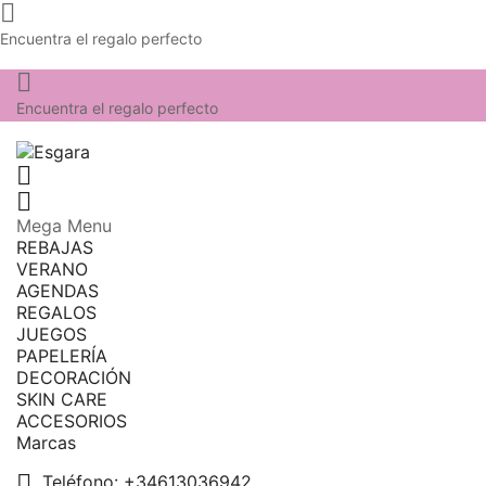

Encuentra el regalo perfecto

Encuentra el regalo perfecto


Mega Menu
REBAJAS
VERANO
AGENDAS
REGALOS
JUEGOS
PAPELERÍA
DECORACIÓN
SKIN CARE
ACCESORIOS
Marcas

Teléfono:
+34613036942