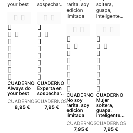










































CUADERNO
CUADERNO
Always do
Experta en


your best
sospechar..
CUADERNO
CUADERNO
No soy
Mujer
CUADERNOS
CUADERNOS
rarita, soy
soltera,
Precio
Precio
8,95 €
7,95 €
edición
guapa,
limitada
inteligente...
CUADERNOS
CUADERNOS
Precio
Precio
7,95 €
7,95 €