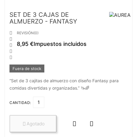
SET DE 3 CAJAS DE
ALMUERZO - FANTASY

REVISIÓN(0)

8,95 €
Impuestos incluidos



Fuera de stock
“Set de 3 cajitas de almuerzo con diseño Fantasy para
comidas divertidas y organizadas.” 🦄🌈
CANTIDAD:


Agotado
