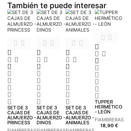
También te puede interesar












































TUPPER
HERMÉTICO
SET DE 3
SET DE 3
SET DE 3
- LEÓN
CAJAS DE
CAJAS DE
CAJAS DE
ALMUERZO -
ALMUERZO -
ALMUERZO -
FIAMBRERAS
PRINCESS
DINOS
ANIMALES
Preci
18,90 €
FIAMBRERAS
FIAMBRERAS
FIAMBRERAS