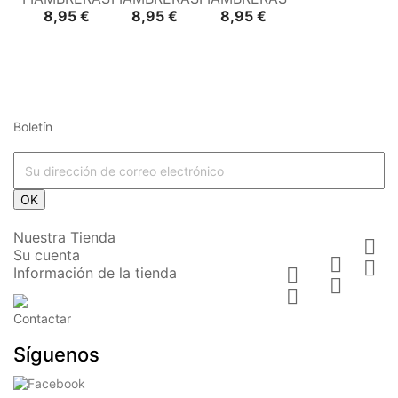
Precio
Precio
Precio
8,95 €
8,95 €
8,95 €
Boletín















OK






Nuestra Tienda

Su cuenta





Información de la tienda









Contactar



TUPPER
PORTABOCATAS
PORTABOCATAS
Síguenos
HERMÉTICO
- DINO
-
- TIGRE
UNICORNIOS
FIAMBRERAS
FIAMBRERAS
FIAMBRERAS
Precio
6,90 €