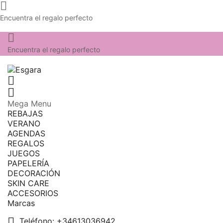

Encuentra el regalo perfecto

Encuentra el regalo perfecto


Mega Menu
REBAJAS
VERANO
AGENDAS
REGALOS
JUEGOS
PAPELERÍA
DECORACIÓN
SKIN CARE
ACCESORIOS
Marcas

Teléfono:
+34613036942