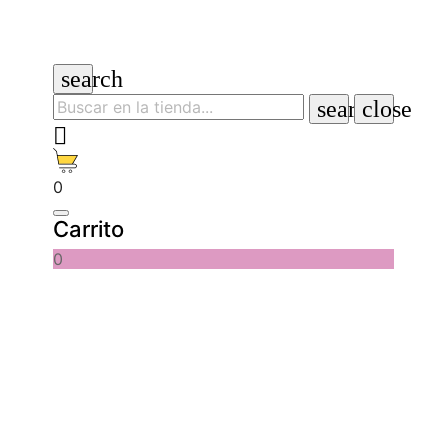
search
search
close

0
Carrito
0