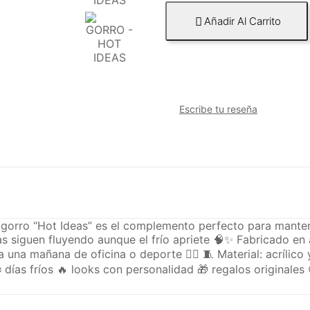
Añadir Al Carrito

Escribe tu reseña
l gorro “Hot Ideas” es el complemento perfecto para manten
s siguen fluyendo aunque el frío apriete 🧠✨ Fabricado en a
 una mañana de oficina o deporte 🏃‍♂️ 🧵 Material: acrílico y
 ❄️ días fríos 🔥 looks con personalidad 🎁 regalos origina