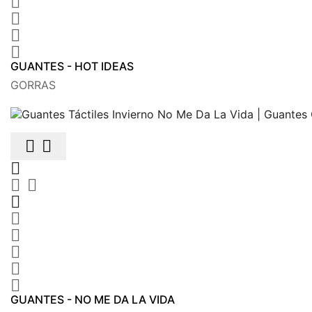




GUANTES - HOT IDEAS
GORRAS











GUANTES - NO ME DA LA VIDA