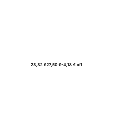
Precio
Precio
23,32 €
27,50 €
-4,18 € off
base