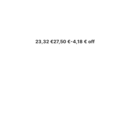
Precio
Precio
23,32 €
27,50 €
-4,18 € off
base