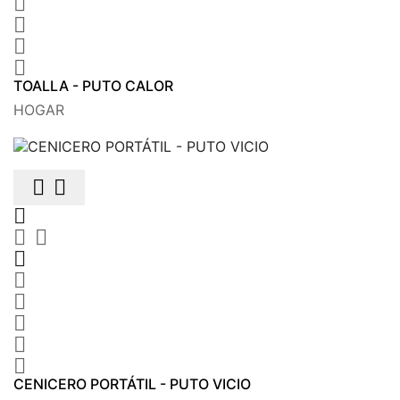




TOALLA - PUTO CALOR
HOGAR











CENICERO PORTÁTIL - PUTO VICIO