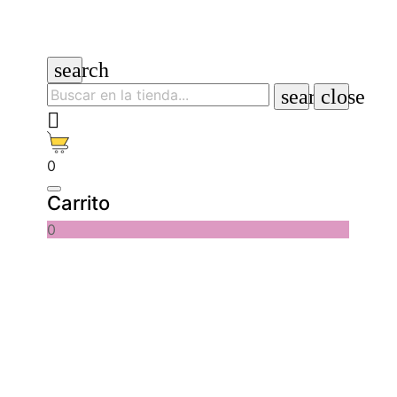
search
search
close

0
Carrito
0