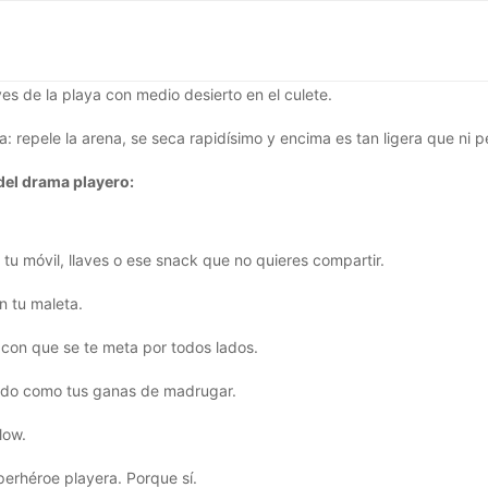
lves de la playa con medio desierto en el culete.
a: repele la arena, se seca rapidísimo y encima es tan ligera que ni pe
 del drama playero:
tu móvil, llaves o ese snack que no quieres compartir.
n tu maleta.
s con que se te meta por todos lados.
ando como tus ganas de madrugar.
low.
perhéroe playera. Porque sí.