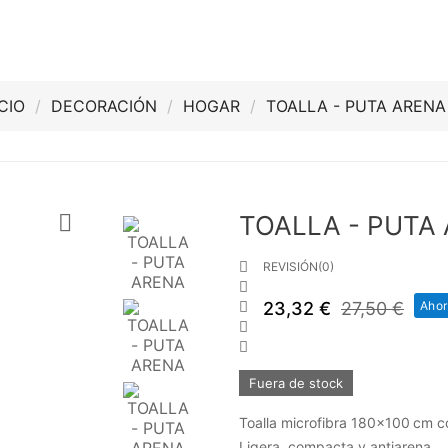
ICIO
DECORACIÓN
HOGAR
TOALLA - PUTA ARENA

TOALLA - PUTA

REVISIÓN(0)

23,32 €
27,50 €
Ahor



Fuera de stock
Toalla microfibra 180x100 cm co
Ligera, compacta y antiarena.