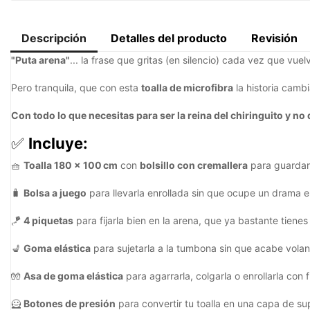
Descripción
Detalles del producto
Revisión
"Puta arena"
... la frase que gritas (en silencio) cada vez que vue
Pero tranquila, que con esta
toalla de microfibra
la historia cambi
Con todo lo que necesitas para ser la reina del chiringuito y no
✅
Incluye:
🧺
Toalla 180 x 100 cm
con
bolsillo con cremallera
para guardar 
🧳
Bolsa a juego
para llevarla enrollada sin que ocupe un drama e
🪁
4 piquetas
para fijarla bien en la arena, que ya bastante tiene
💺
Goma elástica
para sujetarla a la tumbona sin que acabe vol
🧤
Asa de goma elástica
para agarrarla, colgarla o enrollarla con f
🦸
Botones de presión
para convertir tu toalla en una capa de su