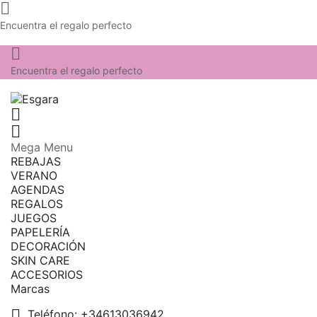

Encuentra el regalo perfecto

Encuentra el regalo perfecto


Mega Menu
REBAJAS
VERANO
AGENDAS
REGALOS
JUEGOS
PAPELERÍA
DECORACIÓN
SKIN CARE
ACCESORIOS
Marcas

Teléfono:
+34613036942