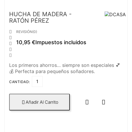
HUCHA DE MADERA -
RATÓN PÉREZ

REVISIÓN(0)

10,95 €
Impuestos incluidos



Los primeros ahorros… siempre son especiales 💕
💰 Perfecta para pequeños soñadores.
CANTIDAD:


Añadir Al Carrito
