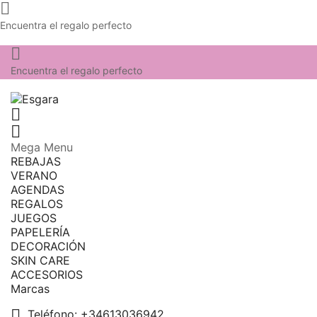

Encuentra el regalo perfecto

Encuentra el regalo perfecto


Mega Menu
REBAJAS
VERANO
AGENDAS
REGALOS
JUEGOS
PAPELERÍA
DECORACIÓN
SKIN CARE
ACCESORIOS
Marcas

Teléfono:
+34613036942