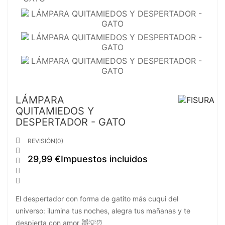
LÁMPARA
QUITAMIEDOS Y
DESPERTADOR - GATO

REVISIÓN(0)

29,99 €
Impuestos incluidos



El despertador con forma de gatito más cuqui del
universo: ilumina tus noches, alegra tus mañanas y te
despierta con amor 😻💡⏰