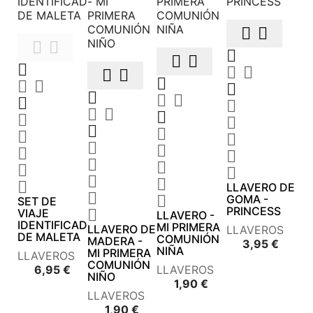









































LLAVERO DE


GOMA -
SET DE
PRINCESS
VIAJE

LLAVERO -
IDENTIFICADOR
MI PRIMERA
LLAVERO DE
LLAVEROS
DE MALETA
COMUNIÓN
MADERA -
Preci
3,95 €
NIÑA
MI PRIMERA
LLAVEROS
COMUNIÓN
Precio
6,95 €
LLAVEROS
NIÑO
Precio
1,90 €
LLAVEROS
Precio
1,90 €