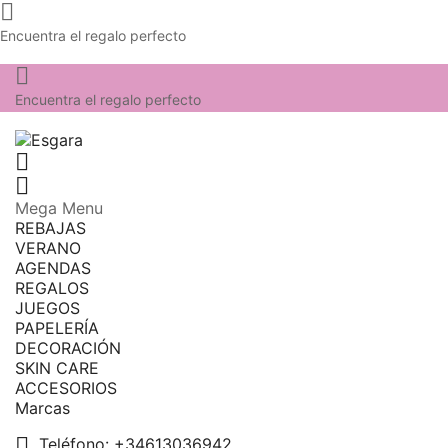

Encuentra el regalo perfecto

Encuentra el regalo perfecto


Mega Menu
REBAJAS
VERANO
AGENDAS
REGALOS
JUEGOS
PAPELERÍA
DECORACIÓN
SKIN CARE
ACCESORIOS
Marcas

Teléfono:
+34613036942