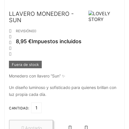
LLAVERO MONEDERO -
SUN

REVISIÓN(0)

8,95 €
Impuestos incluidos



Fuera de stock
Monedero con llavero “Sun” ✨
Un diseño luminoso y sofisticado para quienes brillan con
luz propia cada día.
CANTIDAD:


Agotado
