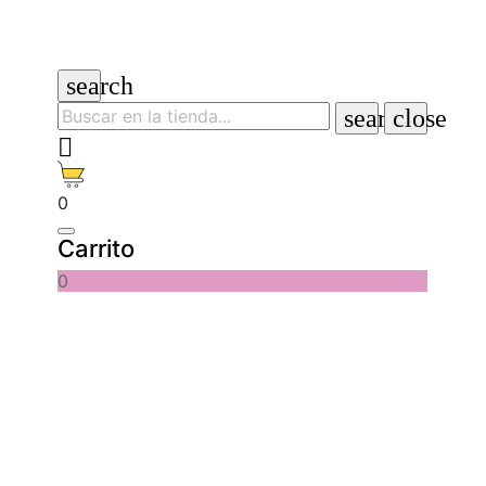
search
search
close

0
Carrito
0