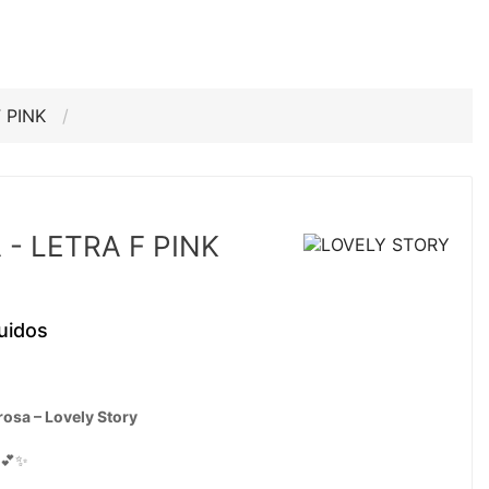
F PINK
- LETRA F PINK
uidos
rosa – Lovely Story
a 💕✨