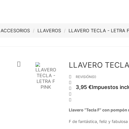
ACCESORIOS
LLAVEROS
LLAVERO TECLA - LETRA 

LLAVERO TECLA 

REVISIÓN(0)

3,95 €
Impuestos incl



Llavero “Tecla F” con pompón 
F de fantástica, feliz y fabulos