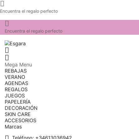

Encuentra el regalo perfecto

Encuentra el regalo perfecto


Mega Menu
REBAJAS
VERANO
AGENDAS
REGALOS
JUEGOS
PAPELERÍA
DECORACIÓN
SKIN CARE
ACCESORIOS
Marcas

Teléfono:
+34613036942