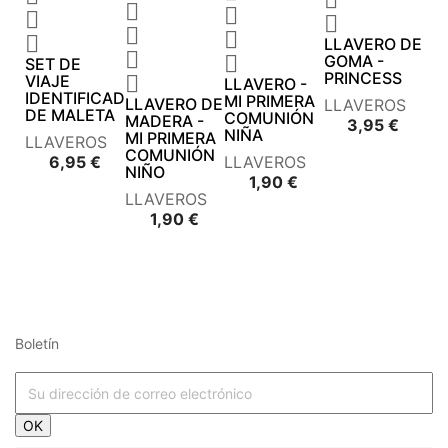








LLAVERO DE


GOMA -
SET DE
PRINCESS
VIAJE

LLAVERO -
IDENTIFICADOR
MI PRIMERA
LLAVERO DE
LLAVEROS
DE MALETA
COMUNIÓN
MADERA -
Preci
3,95 €
NIÑA
MI PRIMERA
LLAVEROS
COMUNIÓN
Precio
6,95 €
LLAVEROS
NIÑO
Precio
1,90 €
LLAVEROS
Precio
1,90 €
Boletín




















OK



