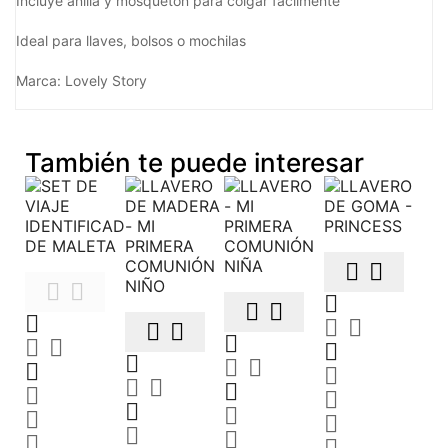
Incluye anilla y mosquetón para colgar fácilmente
Ideal para llaves, bolsos o mochilas
Marca: Lovely Story
También te puede interesar
































