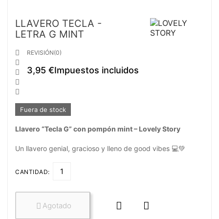
LLAVERO TECLA -
LETRA G MINT

REVISIÓN(0)

3,95 €
Impuestos incluidos



Fuera de stock
Llavero “Tecla G” con pompón mint – Lovely Story
Un llavero genial, gracioso y lleno de good vibes 💻💚
CANTIDAD:


Agotado
