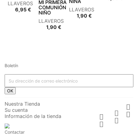
NIÑA
MI PRIMERA
LLAVEROS
COMUNIÓN
Precio
6,95 €
LLAVEROS
NIÑO
Precio
1,90 €
LLAVEROS
Precio
1,90 €
Boletín




















OK








Nuestra Tienda

Su cuenta






Información de la tienda











Contactar



