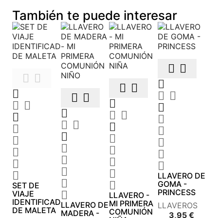
También te puede interesar









































LLAVERO DE


GOMA -
SET DE
PRINCESS
VIAJE

LLAVERO -
IDENTIFICADOR
MI PRIMERA
LLAVERO DE
LLAVEROS
DE MALETA
COMUNIÓN
MADERA -
Preci
3,95 €