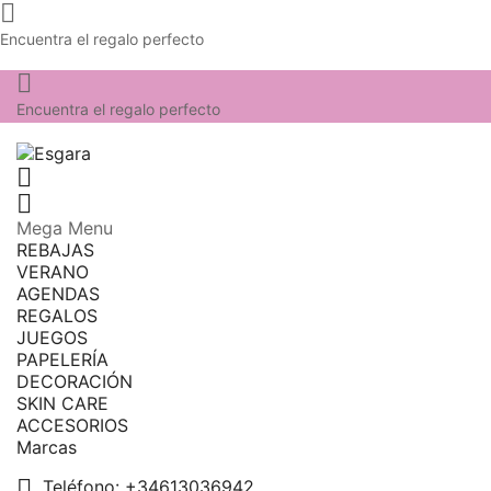

Encuentra el regalo perfecto

Encuentra el regalo perfecto


Mega Menu
REBAJAS
VERANO
AGENDAS
REGALOS
JUEGOS
PAPELERÍA
DECORACIÓN
SKIN CARE
ACCESORIOS
Marcas

Teléfono:
+34613036942