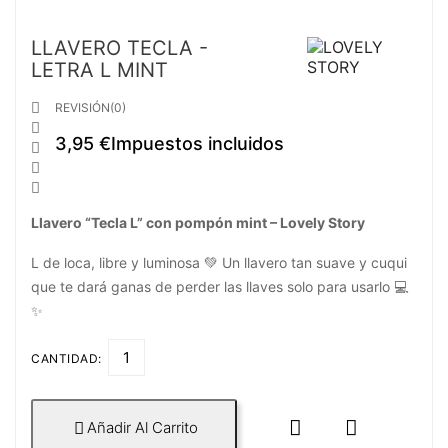
LLAVERO TECLA -
LETRA L MINT

REVISIÓN(0)

3,95 €
Impuestos incluidos



Llavero “Tecla L” con pompón mint – Lovely Story
L de loca, libre y luminosa 💚 Un llavero tan suave y cuqui
que te dará ganas de perder las llaves solo para usarlo 💻
✨
CANTIDAD:


Añadir Al Carrito
