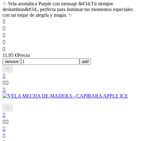
✨ Vela aromática Purple con mensaje &#34;Tú siempre
deslumbras&#34;, perfecta para iluminar tus momentos especiales
con un toque de alegría y magia. ✨





11,95 €
Precio
remove
add












