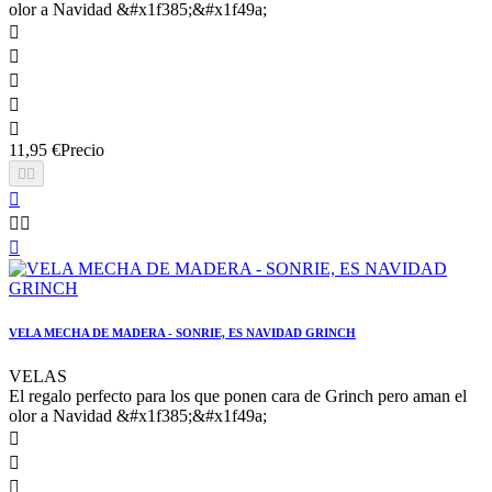
olor a Navidad &#x1f385;&#x1f49a;





11,95 €
Precio






VELA MECHA DE MADERA - SONRIE, ES NAVIDAD GRINCH
VELAS
El regalo perfecto para los que ponen cara de Grinch pero aman el
olor a Navidad &#x1f385;&#x1f49a;


