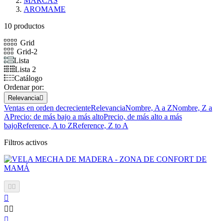
MARCAS
AROMAME
10 productos
Grid
Grid-2
Lista
Lista 2
Catálogo
Ordenar por:
Relevancia

Ventas en orden decreciente
Relevancia
Nombre, A a Z
Nombre, Z a
A
Precio: de más bajo a más alto
Precio, de más alto a más
bajo
Reference, A to Z
Reference, Z to A
Filtros activos





