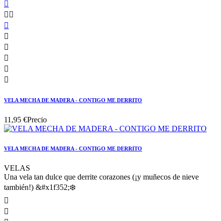









VELA MECHA DE MADERA - CONTIGO ME DERRITO
11,95 €
Precio
VELA MECHA DE MADERA - CONTIGO ME DERRITO
VELAS
Una vela tan dulce que derrite corazones (¡y muñecos de nieve
también!) &#x1f352;❄️

