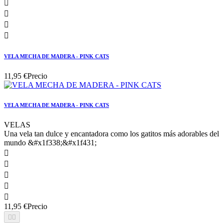




VELA MECHA DE MADERA - PINK CATS
11,95 €
Precio
VELA MECHA DE MADERA - PINK CATS
VELAS
Una vela tan dulce y encantadora como los gatitos más adorables del
mundo &#x1f338;&#x1f431;





11,95 €
Precio

