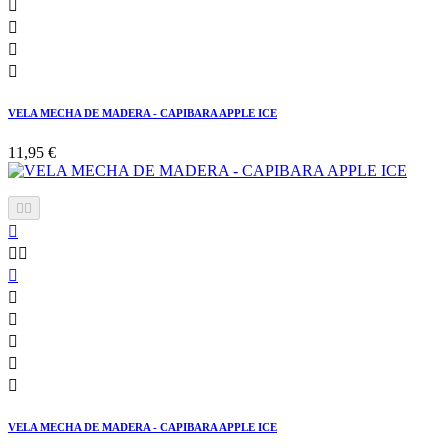




VELA MECHA DE MADERA - CAPIBARA APPLE ICE
11,95 €











VELA MECHA DE MADERA - CAPIBARA APPLE ICE