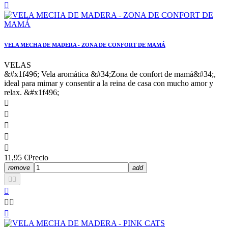

VELA MECHA DE MADERA - ZONA DE CONFORT DE MAMÁ
VELAS
&#x1f496; Vela aromática &#34;Zona de confort de mamá&#34;,
ideal para mimar y consentir a la reina de casa con mucho amor y
relax. &#x1f496;





11,95 €
Precio
remove
add





