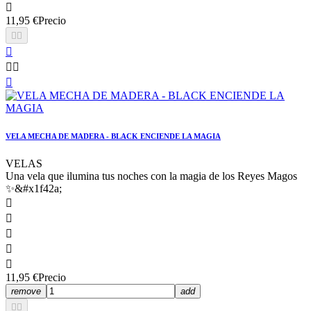

11,95 €
Precio






VELA MECHA DE MADERA - BLACK ENCIENDE LA MAGIA
VELAS
Una vela que ilumina tus noches con la magia de los Reyes Magos
✨&#x1f42a;





11,95 €
Precio
remove
add

