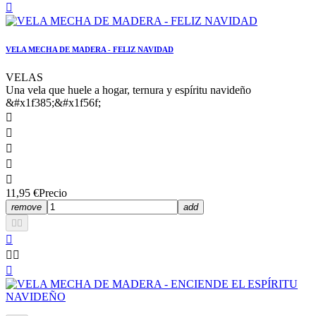

VELA MECHA DE MADERA - FELIZ NAVIDAD
VELAS
Una vela que huele a hogar, ternura y espíritu navideño
&#x1f385;&#x1f56f;️





11,95 €
Precio
remove
add





