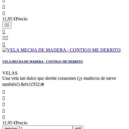



11,95 €
Precio






VELA MECHA DE MADERA - CONTIGO ME DERRITO
VELAS
Una vela tan dulce que derrite corazones (¡y muñecos de nieve
también!) &#x1f352;❄️





11,95 €
Precio
remove
add