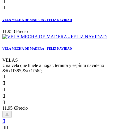


VELA MECHA DE MADERA - FELIZ NAVIDAD
11,95 €
Precio
VELA MECHA DE MADERA - FELIZ NAVIDAD
VELAS
Una vela que huele a hogar, ternura y espíritu navideño
&#x1f385;&#x1f56f;️





11,95 €
Precio




