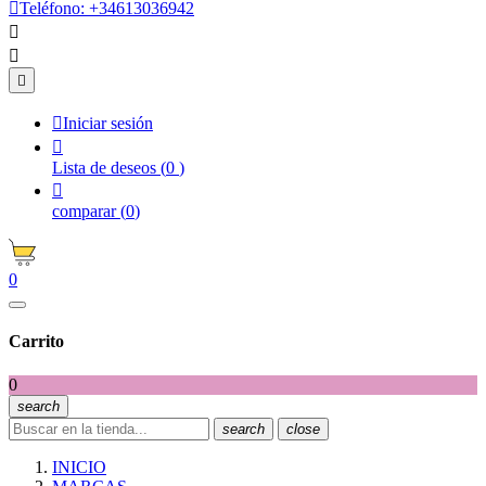

Teléfono:
+34613036942




Iniciar sesión

Lista de deseos
(
0
)

comparar
(
0
)
0
Carrito
0
search
search
close
INICIO