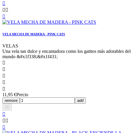




VELA MECHA DE MADERA - PINK CATS
VELAS
Una vela tan dulce y encantadora como los gatitos más adorables del
mundo &#x1f338;&#x1f431;





11,95 €
Precio
remove
add





