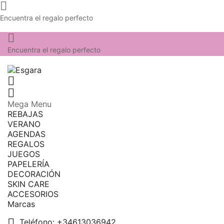

Encuentra el regalo perfecto

Encuentra el regalo perfecto


Mega Menu
REBAJAS
VERANO
AGENDAS
REGALOS
JUEGOS
PAPELERÍA
DECORACIÓN
SKIN CARE
ACCESORIOS
Marcas

Teléfono:
+34613036942