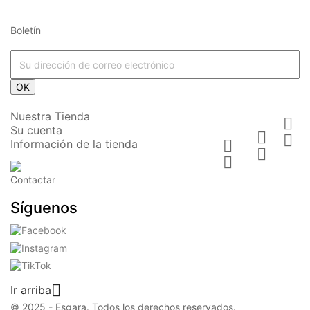
Boletín
OK
Nuestra Tienda

Su cuenta


Información de la tienda



Contactar
Síguenos

Ir arriba
© 2025 - Esgara. Todos los derechos reservados.