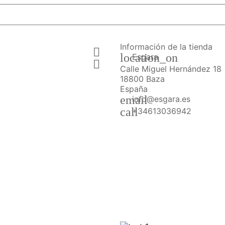
Información de la tienda

location_on
Esgara

Calle Miguel Hernández 18
18800 Baza
España
email
info@esgara.es
call
+34613036942