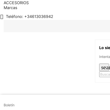
ACCESORIOS
Marcas

Teléfono:
+34613036942
Lo si
Intent
sea
Boletín