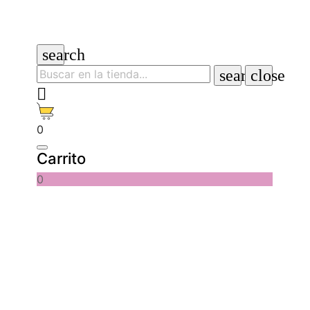
search
search
close

0
Carrito
0