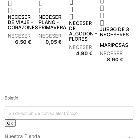










NECESER
NECESER
DE VIAJE -
PLANO -

NECESER
CORAZONES
PRIMAVERA
DE
JUEGO DE 3
ALGODÓN -
NECESERES
NECESER
NECESER
FLORES
-
Precio
Precio
6,50 €
9,95 €
MARIPOSAS
NECESER
Precio
4,90 €
NECESER
Preci
8,90 €
Boletín




















OK








Nuestra Tienda