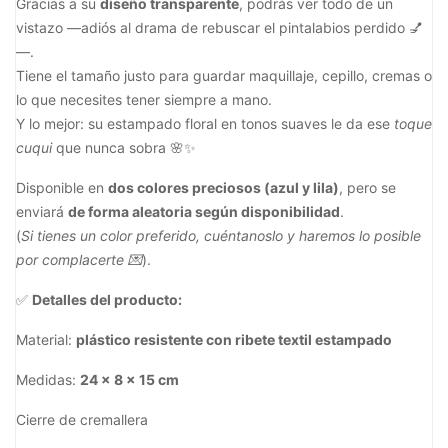
Gracias a su
diseño transparente
, podrás ver todo de un
vistazo —adiós al drama de rebuscar el pintalabios perdido 💅
—.
Tiene el tamaño justo para guardar maquillaje, cepillo, cremas o
lo que necesites tener siempre a mano.
Y lo mejor: su estampado floral en tonos suaves le da ese
toque
cuqui
que nunca sobra 🌸✨
Disponible en
dos colores preciosos (azul y lila)
, pero se
enviará
de forma aleatoria según disponibilidad
.
(
Si tienes un color preferido, cuéntanoslo y haremos lo posible
por complacerte 💌
).
✅
Detalles del producto:
Material:
plástico resistente con ribete textil estampado
Medidas:
24 x 8 x 15 cm
Cierre de cremallera