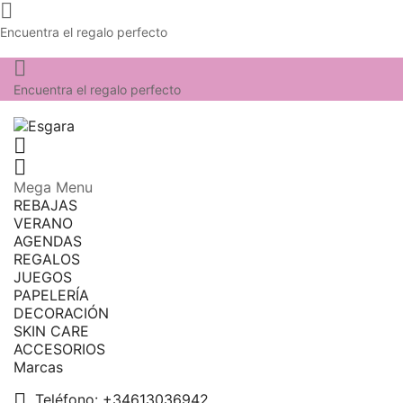

Encuentra el regalo perfecto

Encuentra el regalo perfecto


Mega Menu
REBAJAS
VERANO
AGENDAS
REGALOS
JUEGOS
PAPELERÍA
DECORACIÓN
SKIN CARE
ACCESORIOS
Marcas

Teléfono:
+34613036942