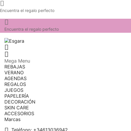

Encuentra el regalo perfecto

Encuentra el regalo perfecto


Mega Menu
REBAJAS
VERANO
AGENDAS
REGALOS
JUEGOS
PAPELERÍA
DECORACIÓN
SKIN CARE
ACCESORIOS
Marcas

Teléfono:
+34613036942