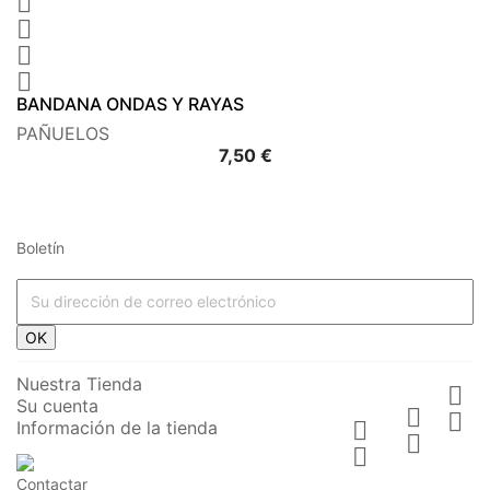




BANDANA ONDAS Y RAYAS
PAÑUELOS
Precio
7,50 €
Boletín
OK
Nuestra Tienda

Su cuenta


Información de la tienda



Contactar