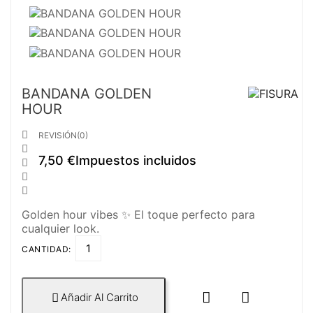
BANDANA GOLDEN
HOUR

REVISIÓN(0)

7,50 €
Impuestos incluidos



Golden hour vibes ✨ El toque perfecto para
cualquier look.
CANTIDAD:


Añadir Al Carrito
