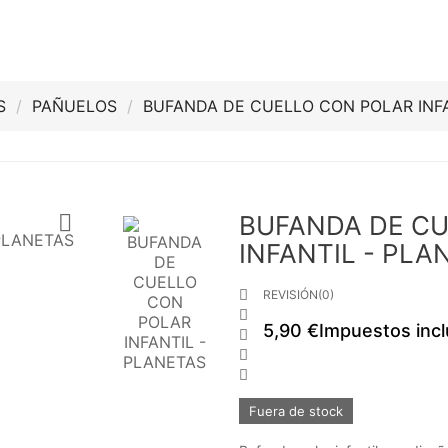
S
PAÑUELOS
BUFANDA DE CUELLO CON POLAR INF

BUFANDA DE C
INFANTIL - PLA

REVISIÓN(0)

5,90 €
Impuestos incl



Fuera de stock