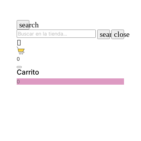
search
search
close

0
Carrito
0