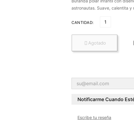
Bufanda polar infantil con dise
astronautas. Suave, calentita y
CANTIDAD:
Agotado

Notificarme Cuando Esté
Escribe tu reseña