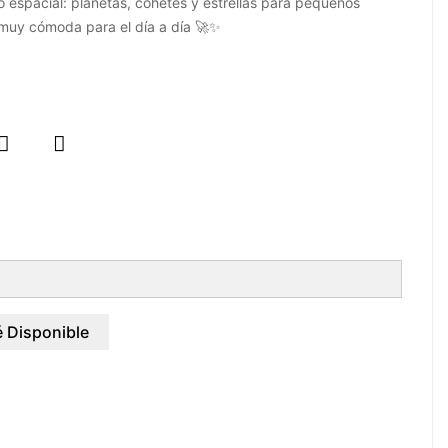
ño espacial: planetas, cohetes y estrellas para pequeños
 muy cómoda para el día a día 🚀✨


 Disponible