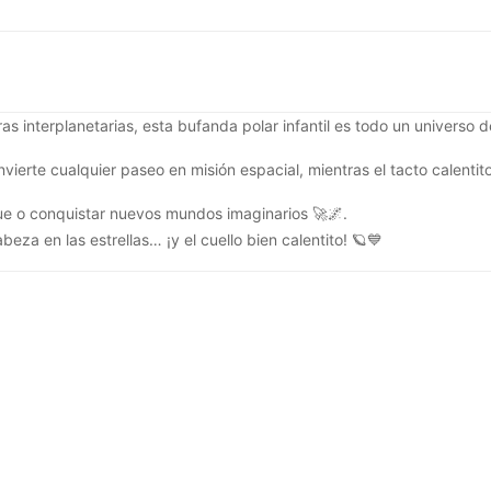
s interplanetarias, esta bufanda polar infantil es todo un universo 
erte cualquier paseo en misión espacial, mientras el tacto calentito 
rque o conquistar nuevos mundos imaginarios 🚀🌌.
za en las estrellas… ¡y el cuello bien calentito! 🪐💙