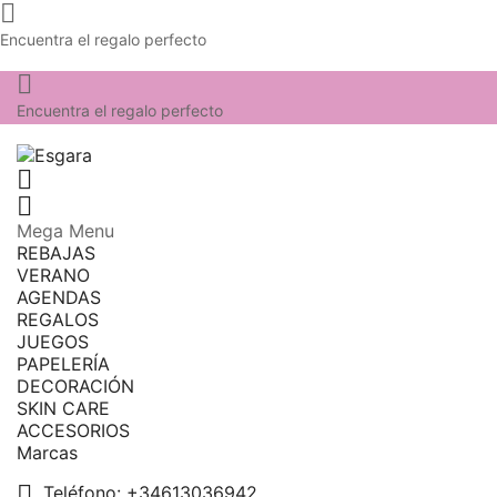

Encuentra el regalo perfecto

Encuentra el regalo perfecto


Mega Menu
REBAJAS
VERANO
AGENDAS
REGALOS
JUEGOS
PAPELERÍA
DECORACIÓN
SKIN CARE
ACCESORIOS
Marcas

Teléfono:
+34613036942