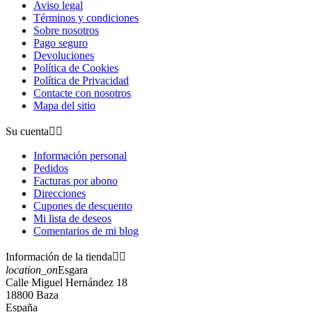


Aviso legal
Revisión(0)
Revisión
Términos y condiciones
Sobre nosotros
Pago seguro
PARAGUAS FUCKING RAIN - REFLECTANTE
PARAGUAS
Devoluciones
Política de Cookies
PARAGUAS
PARAG
Política de Privacidad
26,75 €
Precio
26,75 €
P
Contacte con nosotros
Mapa del sitio
Su cuenta


Información personal
Pedidos
Facturas por abono
Direcciones
Cupones de descuento
Mi lista de deseos
Comentarios de mi blog
Información de la tienda


location_on
Esgara
Calle Miguel Hernández 18
18800 Baza
España