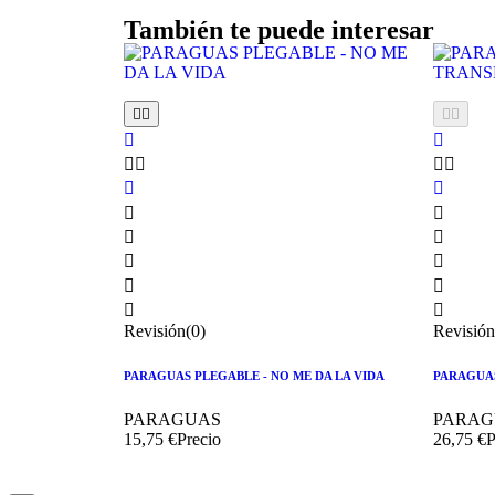
También te puede interesar






















Revisión(0)
Revisión
PARAGUAS PLEGABLE - NO ME DA LA VIDA
PARAGUAS
PARAGUAS
PARAG
15,75 €
Precio
26,75 €
P