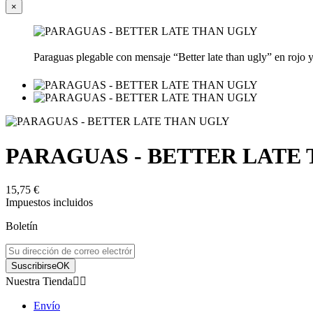
×
Paraguas plegable con mensaje “Better late than ugly” en rojo 
PARAGUAS - BETTER LATE
15,75 €




Impuestos incluidos






Boletín




Suscribirse
OK


Nuestra Tienda






Envío