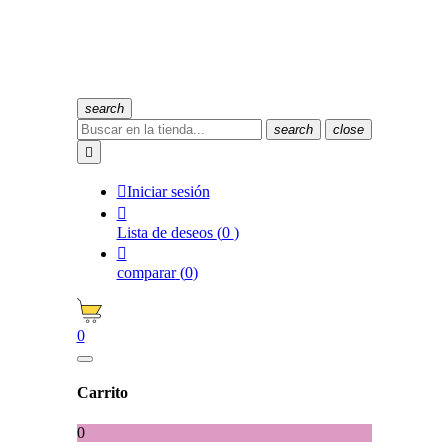
search
search
close


Iniciar sesión

Lista de deseos
(
0
)

comparar
(
0
)
0
Carrito
0