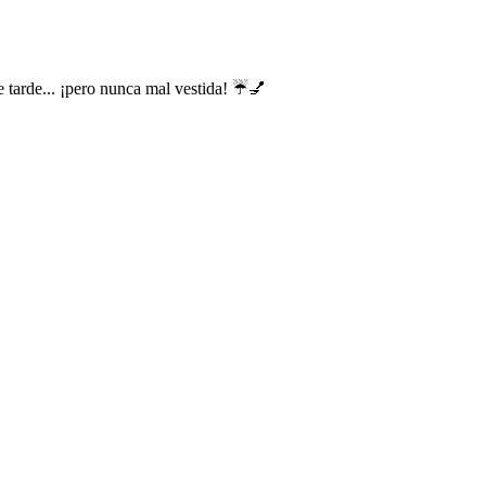
e tarde... ¡pero nunca mal vestida! ☔💅