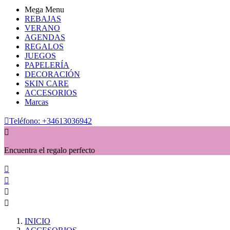
Mega Menu
REBAJAS
VERANO
AGENDAS
REGALOS
JUEGOS
PAPELERÍA
DECORACIÓN
SKIN CARE
ACCESORIOS
Marcas

Teléfono:
+34613036942

Encuentra el regalo perfecto




INICIO