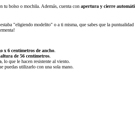
 en tu bolso o mochila. Además, cuenta con
apertura y cierre automáti
aba "eligiendo modelito" o a ti misma, que sabes que la puntualidad es r
ormenta!
go x 6 centímetros de ancho
.
 altura de 56 centímetros
.
o
, lo que le hacen resistente al viento.
ue puedas utilizarlo con una sola mano.