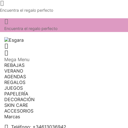

Encuentra el regalo perfecto

Encuentra el regalo perfecto


Mega Menu
REBAJAS
VERANO
AGENDAS
REGALOS
JUEGOS
PAPELERÍA
DECORACIÓN
SKIN CARE
ACCESORIOS
Marcas

Teléfono:
+34613036942