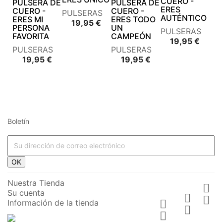
CUERO -
PULSERA DE
PULSERA DE
ERES
CUERO -
CUERO -
PULSERAS
AUTÉNTICO
ERES MI
ERES TODO
Precio
19,95 €
PERSONA
UN
PULSERAS
FAVORITA
CAMPEÓN
Preci
19,95 €
PULSERAS
PULSERAS
Precio
Precio
19,95 €
19,95 €
Boletín




















OK








Nuestra Tienda

Su cuenta






Información de la tienda










