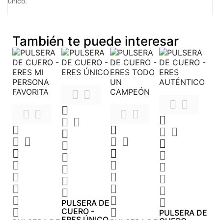
único.
También te puede interesar










































PULSERA DE

CUERO -

PULSERA DE
ERES ÚNICO