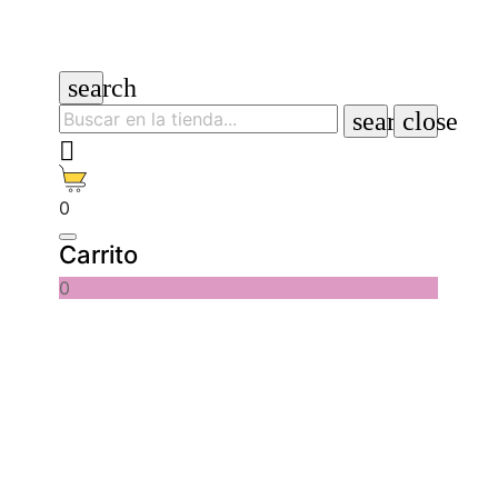
search
search
close

0
Carrito
0