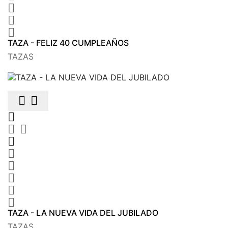



TAZA - FELIZ 40 CUMPLEAÑOS
TAZAS











TAZA - LA NUEVA VIDA DEL JUBILADO
TAZAS