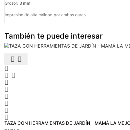
Grosor:
3 mm
.
Impresión de alta calidad por ambas caras.
También te puede interesar











TAZA CON HERRAMIENTAS DE JARDÍN - MAMÁ LA MEJ