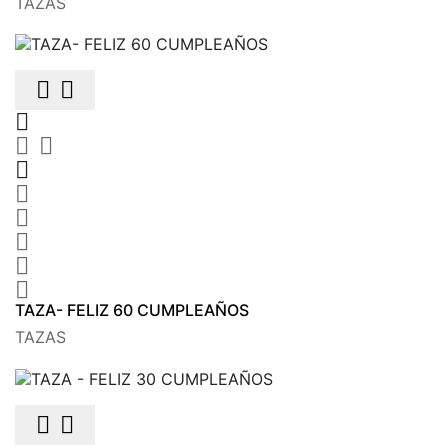
TAZAS











TAZA- FELIZ 60 CUMPLEAÑOS
TAZAS

