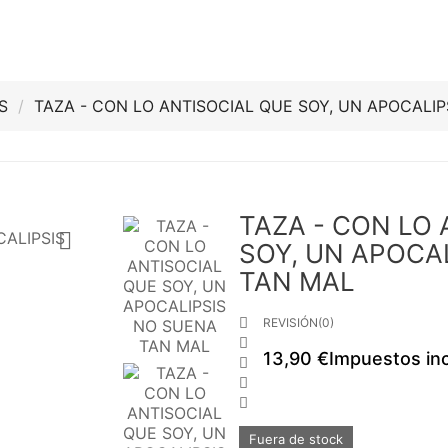
S
TAZA - CON LO ANTISOCIAL QUE SOY, UN APOCALI
TAZA - CON LO

SOY, UN APOCA
TAN MAL

REVISIÓN(0)

13,90 €
Impuestos inc



Fuera de stock