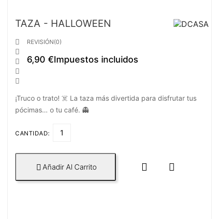
TAZA - HALLOWEEN

REVISIÓN(0)

6,90 €
Impuestos incluidos



¡Truco o trato! ☠️ La taza más divertida para disfrutar tus
pócimas… o tu café. 👻
CANTIDAD:


Añadir Al Carrito
