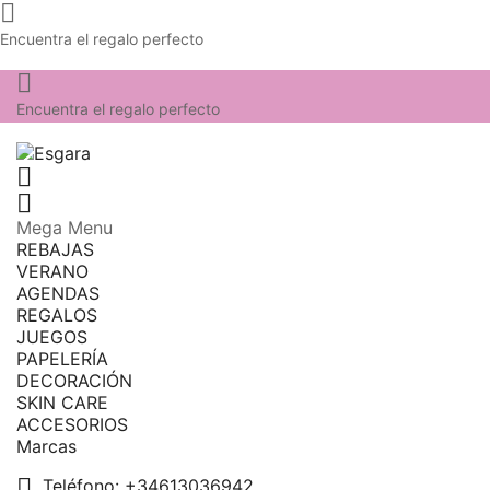

Encuentra el regalo perfecto

Encuentra el regalo perfecto


Mega Menu
REBAJAS
VERANO
AGENDAS
REGALOS
JUEGOS
PAPELERÍA
DECORACIÓN
SKIN CARE
ACCESORIOS
Marcas

Teléfono:
+34613036942