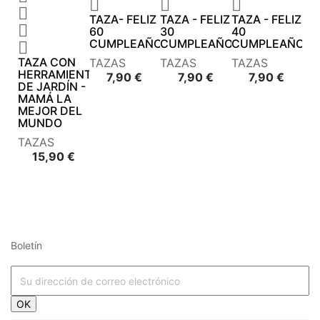




TAZA- FELIZ
TAZA - FELIZ
TAZA - FELIZ

60
30
40
CUMPLEAÑOS
CUMPLEAÑOS
CUMPLEAÑOS

TAZA CON
TAZAS
TAZAS
TAZAS
HERRAMIENTAS
Precio
Precio
Precio
7,90 €
7,90 €
7,90 €
DE JARDÍN -
MAMÁ LA
MEJOR DEL
MUNDO
TAZAS
Precio
15,90 €
Boletín




















OK



