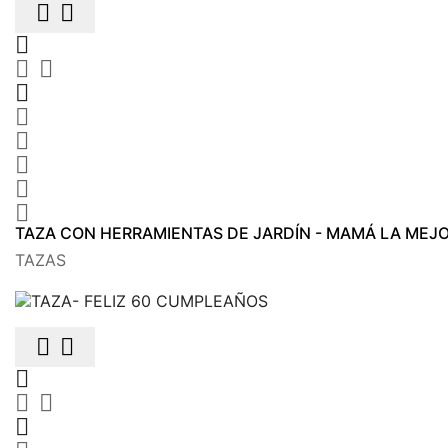











TAZA CON HERRAMIENTAS DE JARDÍN - MAMÁ LA MEJ
TAZAS





