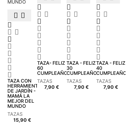




































TAZA- FELIZ
TAZA - FELIZ
TAZA - FELIZ

60
30
40
CUMPLEAÑOS
CUMPLEAÑOS
CUMPLEAÑOS

TAZA CON
TAZAS
TAZAS
TAZAS
HERRAMIENTAS
Precio
Precio
Precio
7,90 €
7,90 €
7,90 €
DE JARDÍN -
MAMÁ LA
MEJOR DEL
MUNDO
TAZAS
Precio
15,90 €