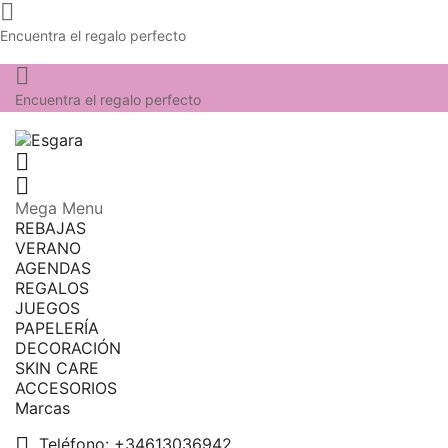

Encuentra el regalo perfecto

Encuentra el regalo perfecto


Mega Menu
REBAJAS
VERANO
AGENDAS
REGALOS
JUEGOS
PAPELERÍA
DECORACIÓN
SKIN CARE
ACCESORIOS
Marcas

Teléfono:
+34613036942