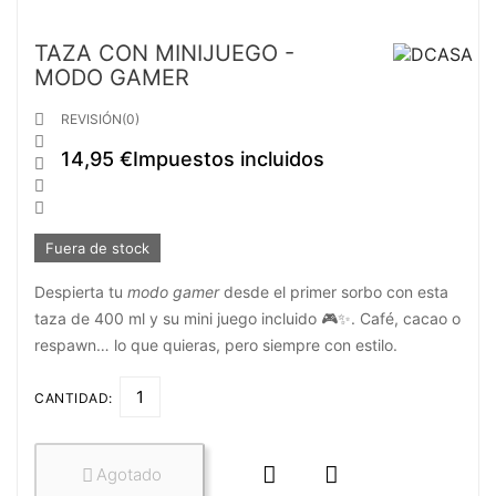
TAZA CON MINIJUEGO -
MODO GAMER

REVISIÓN(0)

14,95 €
Impuestos incluidos



Fuera de stock
Despierta tu
modo gamer
desde el primer sorbo con esta
taza de 400 ml y su mini juego incluido 🎮✨. Café, cacao o
respawn… lo que quieras, pero siempre con estilo.
CANTIDAD:


Agotado
