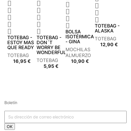















TOTEBAG -


ALASKA
BOLSA
ISOTÉRMICA
TOTEBAG -
TOTEBAG -
TOTEBAG
- GINA
ESTOY MAS
DON´T
Preci
12,90 €
QUE READY
WORRY BE
MOCHILAS
WONDERFUL
TOTEBAG
ALMUERZO
TOTEBAG
Precio
Precio
16,95 €
10,90 €
Precio
5,95 €
Boletín





OK