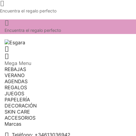

Encuentra el regalo perfecto

Encuentra el regalo perfecto


Mega Menu
REBAJAS
VERANO
AGENDAS
REGALOS
JUEGOS
PAPELERÍA
DECORACIÓN
SKIN CARE
ACCESORIOS
Marcas

Teléfono:
+34613036942