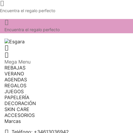

Encuentra el regalo perfecto

Encuentra el regalo perfecto


Mega Menu
REBAJAS
VERANO
AGENDAS
REGALOS
JUEGOS
PAPELERÍA
DECORACIÓN
SKIN CARE
ACCESORIOS
Marcas

Teléfono:
+34613036942