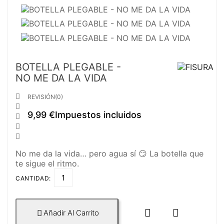
BOTELLA PLEGABLE -
NO ME DA LA VIDA

REVISIÓN(0)

9,99 €
Impuestos incluidos



No me da la vida… pero agua sí 😏 La botella que
te sigue el ritmo.
CANTIDAD:


Añadir Al Carrito
